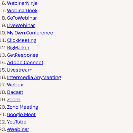
WebinarNinja
WebinarGeek
GoToWebinar
LiveWebinar
My Own Conference
ClickMeeting
BigMarker
GetResponse
Adobe Connect
Livestream
Intermedia AnyMeeting
Webex
Dacast
Zoom
Zoho Meeting
Google Meet
YouTube
eWebinar