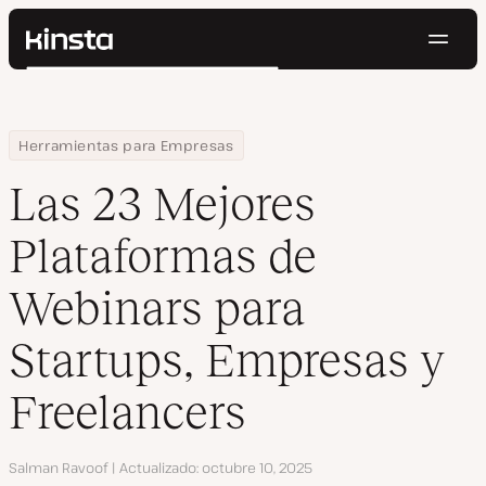
Naveg
Kinsta®
Buscar
Plataforma
Soluciones
Iniciar Sesión
Pruébalo gratis
Home
Centro de Recursos
Blog
Las 23 Mejores Plataformas de Webinars para Startups, Empresa
Herramientas para Empresas
Precios
Recursos
Las 23 Mejores
Contacto
Plataformas de
Webinars para
Startups, Empresas y
Freelancers
Autor
Salman Ravoof
Actualizado
octubre 10, 2025