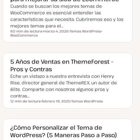
a
Cuando se buscan los mejores temas de
l
i
WooCommerce es esencial entender las
z
a
características que necesita. Cubriremos eso y los
d
mejores temas para el…
a
60 min de lectura
marzo 4, 2026
Temas WordPress
Tiempo de lectura
WooCommerce
F
T
T
e
e
e
c
m
m
h
a
a
a
a
c
5 Años de Ventas en ThemeForest –
t
Pros y Contras
u
a
Eche un vistazo a nuestra entrevista con Henry
l
i
Rise, director general de ThemeREX, un autor de
z
a
élite. Comparte con nosotros algunos pros y
d
contras…
a
12 min de lectura
febrero 19, 2025
Temas WordPress
Tiempo de lectura
F
T
e
e
c
m
h
a
a
a
¿Cómo Personalizar el Tema de
c
WordPress? (5 Maneras Paso a Paso)
t
u