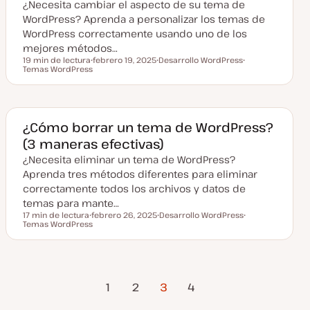
¿Necesita cambiar el aspecto de su tema de
a
l
WordPress? Aprenda a personalizar los temas de
i
z
WordPress correctamente usando uno de los
a
mejores métodos…
d
a
19 min de lectura
febrero 19, 2025
Desarrollo WordPress
Tiempo de lectura
Temas WordPress
F
T
T
e
e
e
c
m
m
h
a
a
a
a
c
¿Cómo borrar un tema de WordPress?
t
(3 maneras efectivas)
u
a
¿Necesita eliminar un tema de WordPress?
l
i
Aprenda tres métodos diferentes para eliminar
z
a
correctamente todos los archivos y datos de
d
temas para mante…
a
17 min de lectura
febrero 26, 2025
Desarrollo WordPress
Tiempo de lectura
Temas WordPress
F
T
T
e
e
e
c
m
m
h
a
a
a
a
Página
Página
Paginación
c
1
2
3
4
t
Anterior
siguiente
u
a