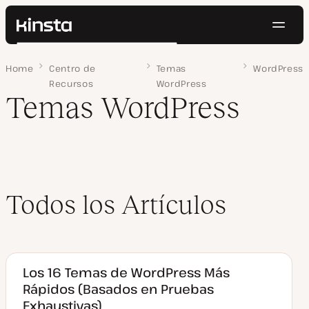
Naveg
Kinsta®
Buscar
Plataforma
Home
Página 3
Centro de
Temas
WordPress
Soluciones
Iniciar Sesión
Pruébalo gratis
Recursos
WordPress
Precios
Temas WordPress
Recursos
Contacto
Todos los Artículos
Los 16 Temas de WordPress Más
Rápidos (Basados en Pruebas
Exhaustivas)