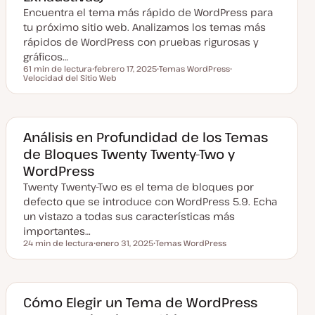
Encuentra el tema más rápido de WordPress para
tu próximo sitio web. Analizamos los temas más
rápidos de WordPress con pruebas rigurosas y
gráficos…
61 min de lectura
febrero 17, 2025
Temas WordPress
Tiempo de lectura
Velocidad del Sitio Web
F
T
T
e
e
e
c
m
m
h
a
a
a
a
c
Análisis en Profundidad de los Temas
t
de Bloques Twenty Twenty-Two y
u
a
WordPress
l
i
Twenty Twenty-Two es el tema de bloques por
z
a
defecto que se introduce con WordPress 5.9. Echa
d
un vistazo a todas sus características más
a
importantes…
24 min de lectura
enero 31, 2025
Temas WordPress
Tiempo de lectura
F
T
e
e
c
m
h
a
a
a
Cómo Elegir un Tema de WordPress
c