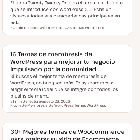
El tema Twenty Twenty-One es el tema por defecto
z
a
que se introduce con WordPress 5.6. Echa un
d
vistazo a todas sus características principales en
a
est…
30 min de lectura
febrero 14, 2025
Temas WordPress
Tiempo de lectura
F
T
e
e
c
m
h
a
a
a
16 Temas de membresía de
c
WordPress para mejorar tu negocio
t
u
impulsado por la comunidad
a
l
Si buscas el mejor tema de membresía de
i
z
WordPress, no busques más. Te ayudaremos a
a
elegir el tema ideal que se integre con todos los
d
a
plugins de mem…
31 min de lectura
agosto 23, 2023
Tiempo de lectura
Plugin de Membresía de WordPress
F
T
Temas WordPress
e
e
T
c
m
e
h
a
m
a
a
a
c
30+ Mejores Temas de WooCommerce
t
para mejorar su sitio de Ecommerce
u