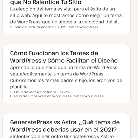
que No Ralentice Tu Sitio
t
u
La elección del tema es vital para el éxito de un
a
l
sitio web. Aquí te mostramos cómo elegir un tema
i
z
de WordPress que no afecte a la velocidad del si…
a
21 min de lectura
enero 31, 2025
Temas WordPress
d
Tiempo de lectura
F
T
a
e
e
c
m
h
a
a
a
Cómo Funcionan los Temas de
c
WordPress y Cómo Facilitan el Diseño
t
u
Aprende lo que hace que un tema de WordPress
a
l
sea, efectivamente, un tema de WordPress.
i
z
Cubriremos los temas padre e hijo, los archivos de
a
plantilla…
d
a
33 min de lectura
octubre 1, 2025
Tiempo de lectura
Diseño de Sitios Web en WordPress
F
T
Temas WordPress
e
e
T
c
m
e
h
a
m
a
a
a
c
GeneratePress vs Astra: ¿Qué tema de
t
WordPress deberías usar en el 2021?
u
a
¿Intentando elegir entre GeneratePress y Astra?
l