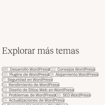
de
l
i
z
entradas
a
d
a
Explorar más temas
281
Desarrollo WordPress
122
Consejos WordPress
110
Plugins de WordPress
78
Alojamiento WordPress
71
Seguridad en WordPress
54
Rendimiento de WordPress
53
Diseño de Sitios Web en WordPress
43
Problemas de WordPress
36
SEO WordPress
34
Actualizaciones de WordPress