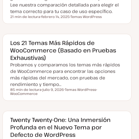
i
Lee nuestra comparación detallada para elegir el
z
a
tema correcto para tu caso de uso específico.
d
21 min de lectura
febrero 14, 2025
Temas WordPress
a
Tiempo de lectura
F
T
e
e
c
m
h
a
a
a
Los 21 Temas Más Rápidos de
c
WooCommerce (Basado en Pruebas
t
u
Exhaustivas)
a
l
Probamos y comparamos los temas más rápidos
i
z
de WooCommerce para encontrar las opciones
a
más rápidas del mercado, con pruebas de
d
a
rendimiento y tiempo…
85 min de lectura
julio 9, 2026
Temas WordPress
Tiempo de lectura
WooCommerce
F
T
T
e
e
e
c
m
m
h
a
a
a
a
c
Twenty Twenty-One: Una Inmersión
t
Profunda en el Nuevo Tema por
u
a
Defecto de WordPress
l
i