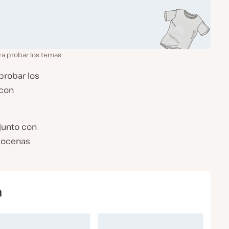
a probar los temas
probar los
 con
junto con
 docenas