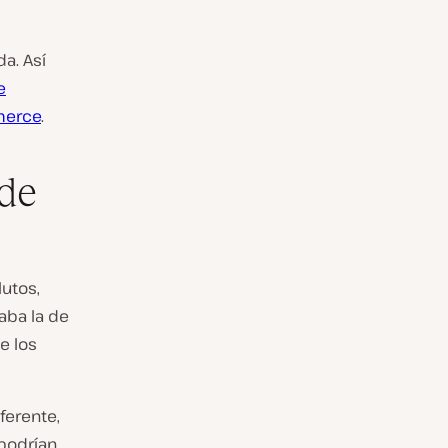
da. Así
e
merce
.
de
utos,
aba la de
e los
ferente,
podrían