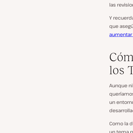
las revisi
Y recuerda
que asegú
aumentar 
Cómo
los
Aunque ni
queríamos
un entorn
desarroll
Como la d
un tema p