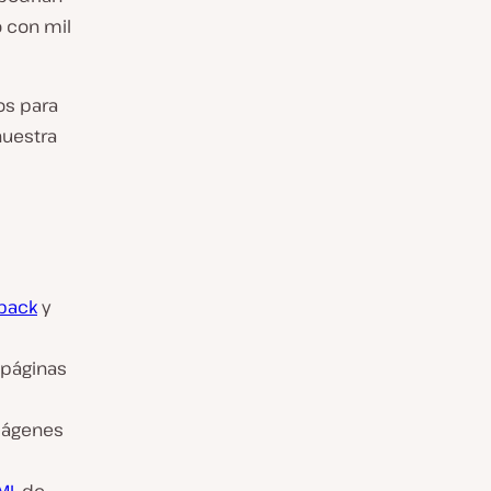
 con mil
os para
nuestra
pack
y
 páginas
mágenes