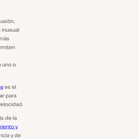
usión,
 inusual
 más
rmiten
n uno o
ce
es el
ar para
elocidad.
s de la
iento y
ncia y de