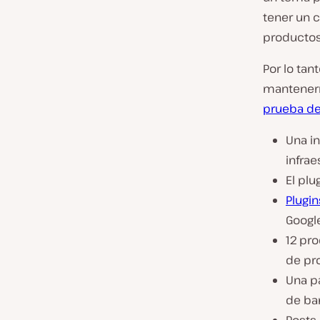
tener un 
productos 
Por lo tan
mantenerno
prueba de
Una i
infrae
El pl
Plugi
Google
12 pr
de pr
Una pá
de ba