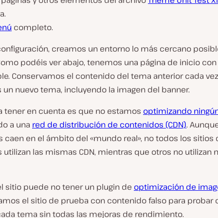
 páginas y otros elementos del archivo
Theme Unit Test X
a.
enú
completo.
configuración, creamos un entorno lo más cercano posible
 Como podéis ver abajo, tenemos una página de inicio co
le. Conservamos el contenido del tema anterior cada ve
un nuevo tema, incluyendo la imagen del banner.
a tener en cuenta es que no estamos
optimizando ningú
do a una
red de distribución de contenidos (CDN)
. Aunqu
caen en el ámbito del «mundo real», no todos los sitios 
utilizan las mismas CDN, mientras que otros no utilizan 
l sitio puede no tener un plugin de
optimización de ima
enamos el sitio de prueba con contenido falso para proba
cada tema sin todas las mejoras de rendimiento.