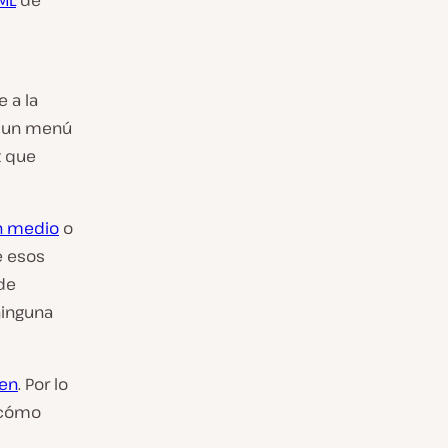
ML
de
 a la
n un menú
z que
n medio
o
e esos
de
ninguna
gen
. Por lo
r cómo