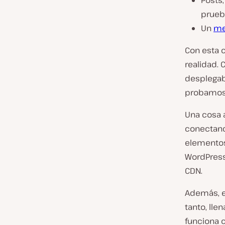
Posts,
prueb
Un
m
Con esta 
realidad.
desplegab
probamos 
Una cosa 
conectan
elementos 
WordPress 
CDN.
Además, e
tanto, ll
funciona 