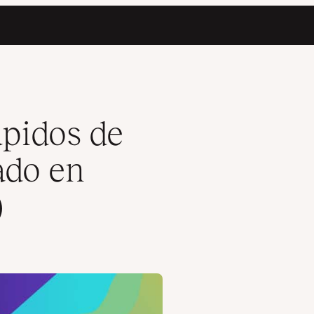
 Exhaustivas)
pidos de
do en
)