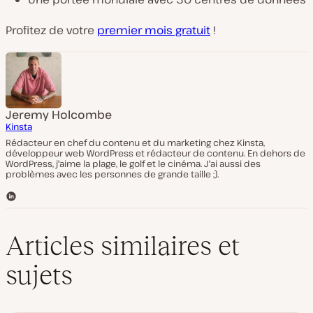
Profitez de votre
premier mois gratuit
!
Jeremy Holcombe
Kinsta
Rédacteur en chef du contenu et du marketing chez Kinsta,
développeur web WordPress et rédacteur de contenu. En dehors de
WordPress, j'aime la plage, le golf et le cinéma. J'ai aussi des
problèmes avec les personnes de grande taille ;).
L
i
n
k
Articles similaires et
e
d
sujets
I
n