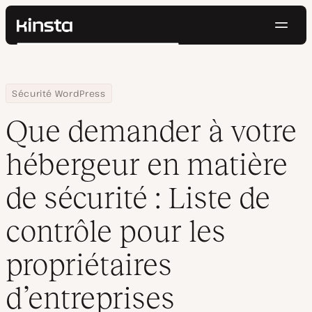
Navig
Kinsta®
Rechercher
Plateforme
Solutions
Connexion
Essayer gratuitement
Home
Centre de ressources
Blog
Que demander à votre hébergeur en matière de sécurité : Liste d
Sécurité WordPress
Prix
Ressources
Que demander à votre
Contact
hébergeur en matière
de sécurité : Liste de
contrôle pour les
propriétaires
d’entreprises