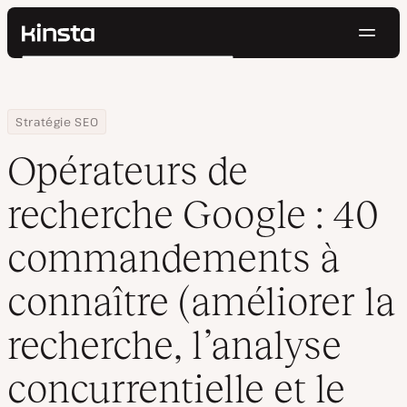
Navig
Kinsta®
Rechercher
Plateforme
Solutions
Connexion
Essayer gratuitement
Home
Centre de ressources
Blog
Opérateurs de recherche Google : 40 commandements à connaître 
Stratégie SEO
Prix
Ressources
Opérateurs de
Contact
recherche Google : 40
commandements à
connaître (améliorer la
recherche, l’analyse
concurrentielle et le