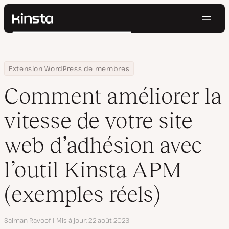
Navig
Kinsta®
Rechercher
Plateforme
Solutions
Connexion
Essayer gratuitement
Home
Centre de ressources
Blog
Comment améliorer la vitesse de votre site web d’adhésion avec 
Extension WordPress de membres
Prix
Ressources
Comment améliorer la
Contact
vitesse de votre site
web d’adhésion avec
l’outil Kinsta APM
(exemples réels)
Auteur
Salman Ravoof
Mis à jour
22 août 2023