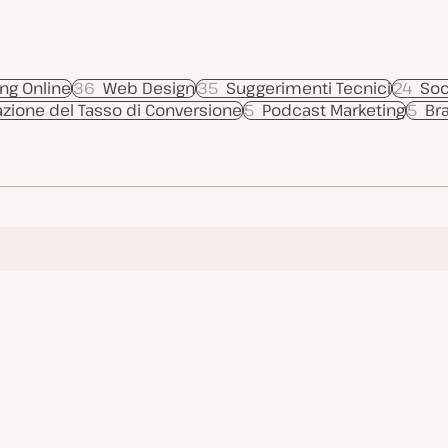
ng Online
36
Web Design
35
Suggerimenti Tecnici
24
Soc
azione del Tasso di Conversione
5
Podcast Marketing
5
Br