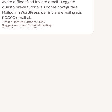
Avete difficoltà ad inviare email? Leggete
t
a
questo breve tutorial su come configurare
Mailgun in WordPress per inviare email gratis
(10,000 email al…
7 min di lettura
1 Ottobre 2025
Suggerimenti per l'Email Marketing
D
A
Tempo di lettura
Suggerimenti per WordPress
a
r
A
t
g
r
a
o
g
a
m
o
g
e
m
g
n
e
i
t
n
o
o
t
r
o
n
a
t
a