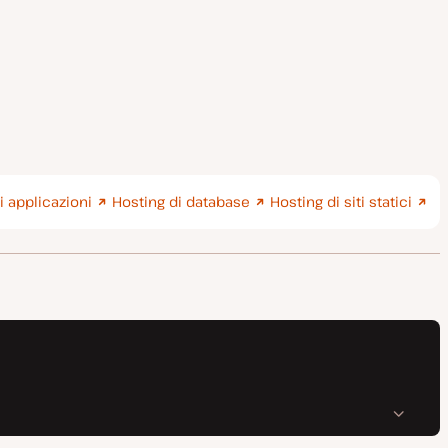
i applicazioni
Hosting di database
Hosting di siti statici