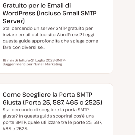
Gratuito per le Email di
WordPress (Incluso Gmail SMTP
Server)
Stai cercando un server SMTP gratuito per
inviare email dal tuo sito WordPress? Leggi
questa guida approfondita che spiega come
fare con diversi se…
18 min di lettura
21 Luglio 2023
SMTP
Tempo di lettura
Suggerimenti per l'Email Marketing
D
A
A
a
r
r
t
g
g
a
o
o
a
m
m
g
e
e
g
n
n
i
t
t
Come Scegliere la Porta SMTP
o
o
o
r
Giusta (Porta 25, 587, 465 o 2525)
n
a
Stai cercando di scegliere la porta SMTP
t
a
giusta? In questa guida scoprirai cos'è una
porta SMTP, quale utilizzare tra le porte 25, 587,
465 e 2525.