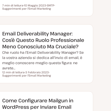
7 min di lettura
10 Maggio 2023
SMTP
Tempo di lettura
Suggerimenti per l'Email Marketing
D
A
A
a
r
r
t
g
g
a
o
o
a
m
m
g
e
e
g
n
n
i
t
t
Email Deliverability Manager:
o
o
o
r
Cos’è Questo Ruolo Professionale
n
a
Meno Conosciuto Ma Cruciale?
t
a
Che ruolo ha l’Email Deliverability Manager? Se
la vostra azienda si dedica all'invio di email, è
meglio conoscere meglio questa figura: ne
avrete…
12 min di lettura
3 Febbraio 2023
Tempo di lettura
Suggerimenti per l'Email Marketing
D
A
a
r
t
g
a
o
a
m
g
e
g
n
i
t
Come Configurare Mailgun in
o
o
r
WordPress per Inviare Email
n
a