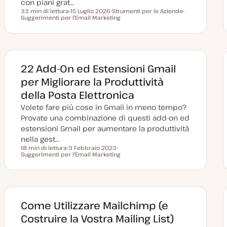
con piani grat…
33 min di lettura
15 Luglio 2026
Strumenti per le Aziende
Tempo di lettura
Suggerimenti per l'Email Marketing
D
A
A
a
r
r
t
g
g
a
o
o
a
m
m
g
e
e
g
n
n
i
t
t
22 Add-On ed Estensioni Gmail
o
o
o
r
per Migliorare la Produttività
n
a
della Posta Elettronica
t
a
Volete fare più cose in Gmail in meno tempo?
Provate una combinazione di questi add-on ed
estensioni Gmail per aumentare la produttività
nella gest…
18 min di lettura
3 Febbraio 2023
Tempo di lettura
Suggerimenti per l'Email Marketing
D
A
a
r
t
g
a
o
a
m
g
e
g
n
i
t
Come Utilizzare Mailchimp (e
o
o
r
Costruire la Vostra Mailing List)
n
a