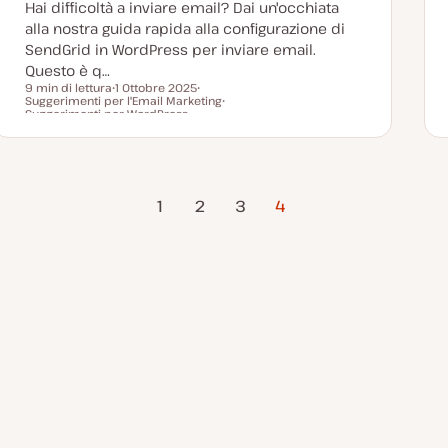
Hai difficoltà a inviare email? Dai un'occhiata
t
a
alla nostra guida rapida alla configurazione di
SendGrid in WordPress per inviare email.
Questo è q…
9 min di lettura
1 Ottobre 2025
Suggerimenti per l'Email Marketing
D
A
Tempo di lettura
Suggerimenti per WordPress
a
r
A
t
g
r
a
o
g
a
m
o
g
e
m
g
n
e
Pagina
i
t
n
1
2
3
4
o
o
t
precedente
r
o
n
a
t
a