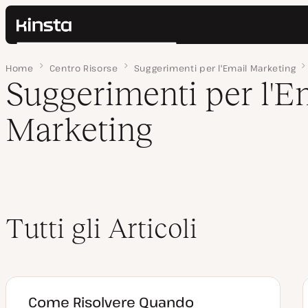
Kinsta®
Cerca
Piattaforma
Home
Pagina 4
Centro Risorse
Suggerimenti per l'Email Marketing
Soluzioni
Accedi
Suggerimenti per l'E
Prezzi
Risorse
Marketing
Contatti
Tutti gli Articoli
Come Risolvere Quando