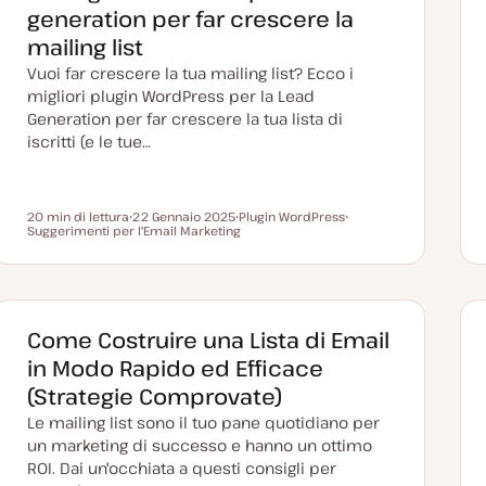
generation per far crescere la
mailing list
Vuoi far crescere la tua mailing list? Ecco i
migliori plugin WordPress per la Lead
Generation per far crescere la tua lista di
iscritti (e le tue…
20 min di lettura
22 Gennaio 2025
Plugin WordPress
Tempo di lettura
Suggerimenti per l'Email Marketing
D
A
A
a
r
r
t
g
g
a
o
o
a
m
m
g
e
e
g
n
n
i
t
t
Come Costruire una Lista di Email
o
o
o
r
in Modo Rapido ed Efficace
n
a
(Strategie Comprovate)
t
a
Le mailing list sono il tuo pane quotidiano per
un marketing di successo e hanno un ottimo
ROI. Dai un'occhiata a questi consigli per