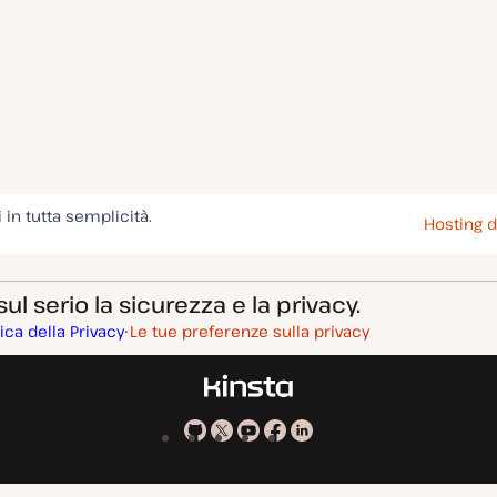
i in tutta semplicità.
Hosting d
l serio la sicurezza e la privacy.
tica della Privacy
Le tue preferenze sulla privacy
Kinsta
Kinsta
Kinsta
Kinsta
Kinsta
su
su
su
su
su