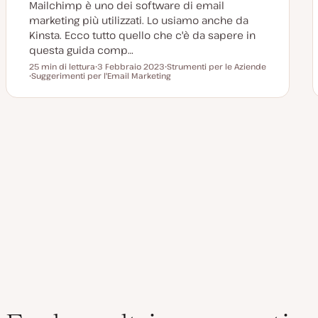
Mailchimp è uno dei software di email
t
a
marketing più utilizzati. Lo usiamo anche da
Kinsta. Ecco tutto quello che c'è da sapere in
questa guida comp…
25 min di lettura
3 Febbraio 2023
Strumenti per le Aziende
Tempo di lettura
Suggerimenti per l'Email Marketing
D
A
A
a
r
r
t
g
g
a
o
o
a
m
m
g
e
e
g
n
Paginazione
n
i
t
t
o
o
o
r
degli
n
a
t
a
articoli