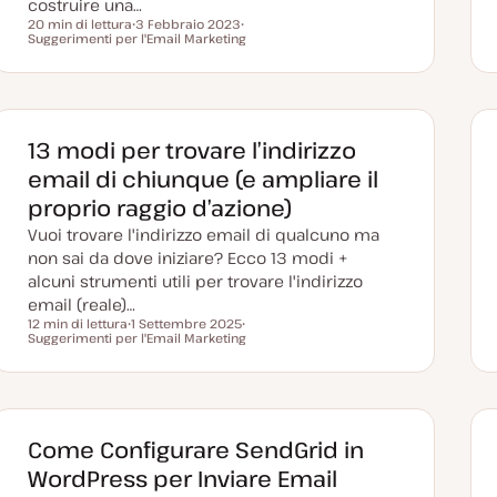
costruire una…
20 min di lettura
3 Febbraio 2023
Tempo di lettura
Suggerimenti per l'Email Marketing
D
A
a
r
t
g
a
o
a
m
g
e
g
n
i
t
13 modi per trovare l’indirizzo
o
o
r
email di chiunque (e ampliare il
n
a
proprio raggio d’azione)
t
a
Vuoi trovare l'indirizzo email di qualcuno ma
non sai da dove iniziare? Ecco 13 modi +
alcuni strumenti utili per trovare l'indirizzo
email (reale)…
12 min di lettura
1 Settembre 2025
Tempo di lettura
Suggerimenti per l'Email Marketing
D
A
a
r
t
g
a
o
a
m
g
e
g
n
i
t
Come Configurare SendGrid in
o
o
r
WordPress per Inviare Email
n
a