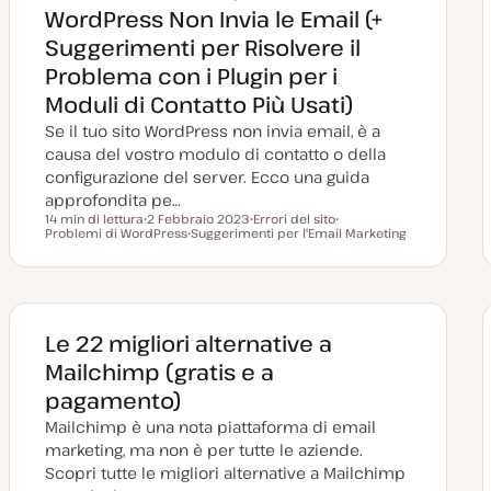
WordPress Non Invia le Email (+
Suggerimenti per Risolvere il
Problema con i Plugin per i
Moduli di Contatto Più Usati)
Se il tuo sito WordPress non invia email, è a
causa del vostro modulo di contatto o della
configurazione del server. Ecco una guida
approfondita pe…
14 min di lettura
2 Febbraio 2023
Errori del sito
Tempo di lettura
Problemi di WordPress
D
Suggerimenti per l'Email Marketing
A
A
a
A
r
r
t
r
g
g
a
g
o
o
a
o
m
m
g
m
e
e
g
e
n
n
i
n
t
t
Le 22 migliori alternative a
o
t
o
o
r
o
Mailchimp (gratis e a
n
a
pagamento)
t
a
Mailchimp è una nota piattaforma di email
marketing, ma non è per tutte le aziende.
Scopri tutte le migliori alternative a Mailchimp