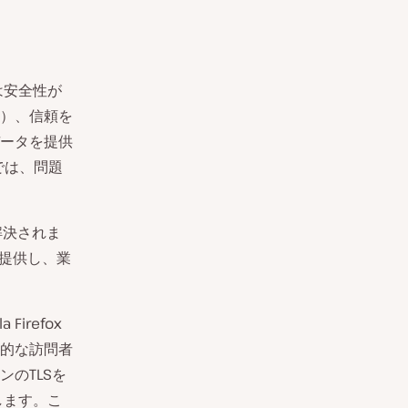
は安全性が
）、信頼を
ータを提供
では、問題
解決されま
を提供し、業
irefox
在的な訪問者
のTLSを
します。こ