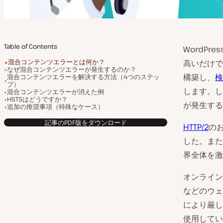
Table of Contents
WordPre
混合コンテンツエラーとは何か？
高いだけで
なぜ混合コンテンツエラーが発生するのか？
構築し、
検
混合コンテンツエラーを解決する方法（4つのステッ
プ）
します。し
混合コンテンツエラーが消えた例
HSTSはどうですか？
が発生する
追加の推奨事項（特殊なケース）
記事のPDF版をダウンロード
HTTP/2
の
した。また
界全体を激
オンラインビ
などのウェ
により厳し
使用してい