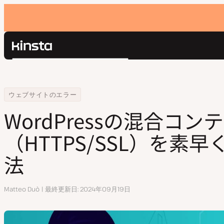
Kinsta®
検
プラットフォーム
索
ソリューション
ログイン
Home
リソースセンター
WordPressの混合コンテンツエラー（HTTPS/SSL）を素早く解決する
ウェブサイトのエラー
価格設定
リソース
WordPressの混合コ
お問い合わせ
（HTTPS/SSL）を素
法
執
Matteo Duò
最終更新日
2024年09月19日
筆