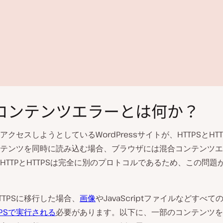
コンテンツエラーとは何か？
アクセスしようとしているWordPressサイトが、HTTPSとHT
テンツを同時に読み込む場合、ブラウザには混合コンテンツエ
HTTPとHTTPSは完全に別のプロトコルであるため、この問題
動
画
を
TTPSに移行した場合、
画像
やJavaScriptファイルなどすべ
再
TPSで実行される
必要があります。以下に、一部のコンテンツをH
生