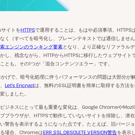
ssサイトを
HTTPS
で運用することは、もはや必須事項。HTTPS
なく（すべてを暗号化し、プレーンテキストでは通信しません
索エンジンのランキング要素
となり、より正確なリファラルデ
かし、残念ながら、HTTPからHTTPSに移行したウェブサイト
ことも。その1つが「混合コンテンツエラー」です。
おかげで、暗号化処理に伴うパフォーマンスの問題は大部分が
、
Let’s Encrypt
は、無料のSSL証明書を簡単に取得する方法
変しました。
ジネスにとって最も重要な変化は、Google ChromeやMozilla F
ブブラウザが、HTTPSで動作していないサイトを排除し、潜
い警告を表示するようになった点です。たとえば、旧バージョン
る場合、Chromeは
ERR_SSL_OBSOLETE_VERSION警告
を表示