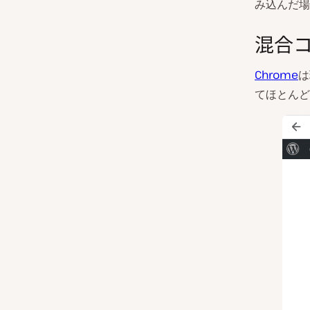
み込んだ場
混合
Chrome
は
てほとんど