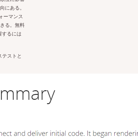
向にある。
ォーマンス
きる。無料
握するには
ステストと