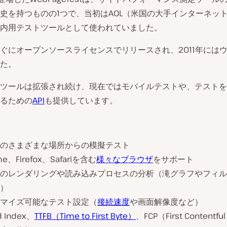
史を持つものの1つで、当初はAOL（米国の大手インターネッ
内用テストツールとして使われていました。
ぐにオープンソースライセンスでリリースされ、2011年には
た。
ツールは拡張され続け、現在ではモバイルテストや、テストを
るための
API
も提供しています。
のさまざまな場所からの模擬テスト
me、Firefox、Safariを含む
様々なブラウザ
をサポート
のレンダリングや読み込みプロセスの分析（滝グラフやフィル
）
マイズ可能なテスト設定（
接続速度
や画面解像度など）
d Index、
TTFB（Time to First Byte）
、FCP（First Contentfu