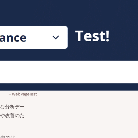
WebPageTest
な分析デー
や改善のた
の中では、