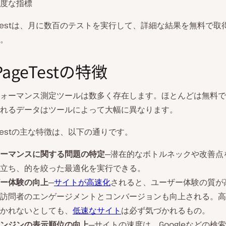
度な指標
geTestは、月に数百のテストを実行して、詳細な結果を無料で取
。
PageTestの特徴
ォーマンス測定ツールは数多く存在します。ほとんどは無料で
れるデータはツールによって大幅に異なります。
eTestの主な特徴は、以下の通りです。
ーマンスに関する問題の特定
─潜在的なボトルネックや改善点
立ち、的を絞った最適化を実行できる。
ー体験の向上
─
サイトが高速化
されると、ユーザー体験の質が
訪問者のエンゲージメントとコンバージョンも向上される。高
かれないとしても、
低速なサイト
は必ず気づかれるもの。
ンジンの表示順位の向上
─サイトの速度は、Googleなどの検