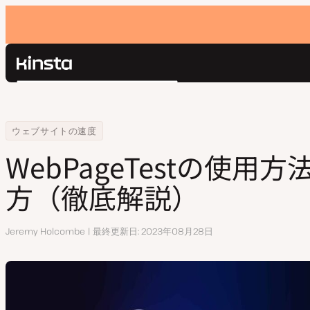
Kinsta®
検
プラットフォーム
索
ソリューション
ログイン
Home
リソースセンター
WebPageTestの使用方法と結果の見方（徹底解説）
ウェブサイトの速度
価格設定
リソース
WebPageTestの使用
お問い合わせ
方（徹底解説）
執
Jeremy Holcombe
最終更新日
2023年08月28日
筆