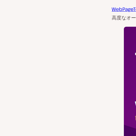
WebPageT
高度なオー