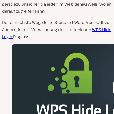
geradezu unsicher, da jeder im Web genau weiß, wo er
darauf zugreifen kann.
Der einfachste Weg, deine Standard-WordPress-URL zu
ändern, ist die Verwendung des kostenlosen
WPS Hide
Login
Plugins: