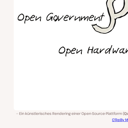
Ein künstlerisches Rendering einer Open-Source-Plattform (
Qu
O’Reilly 