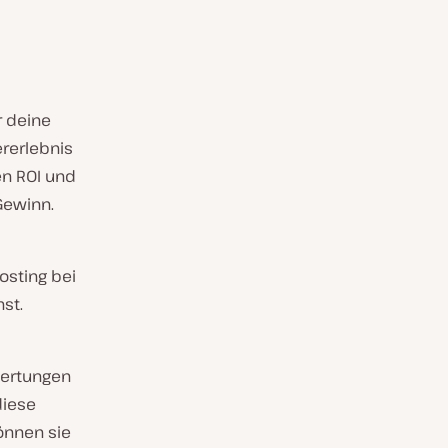
r deine
ererlebnis
n ROI und
Gewinn.
sting bei
st.
wertungen
diese
önnen sie