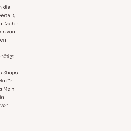
n die
rteilt,
en Cache
ren von
ten,
nötigt
es Shops
ln für
s Mein-
in
 von