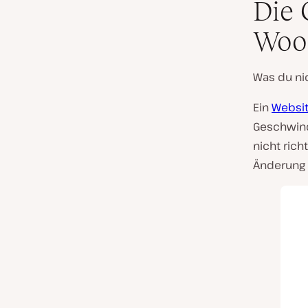
Die 
Woo
Was du ni
Ein
Websit
Geschwind
nicht rich
Änderung l