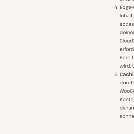
Edge-
Inhalt
sodas
deine
Cloudf
erford
Berei
wird,
Cachi
durch
WooCo
Konto
dynam
schnel