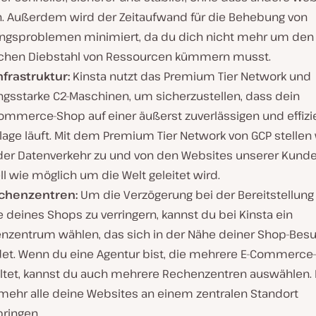
n. Außerdem wird der Zeitaufwand für die Behebung von
ungsproblemen minimiert, da du dich nicht mehr um den
chen Diebstahl von Ressourcen kümmern musst.
nfrastruktur:
Kinsta nutzt das Premium Tier Network und
ungsstarke C2-Maschinen, um sicherzustellen, dass dein
mmerce-Shop auf einer äußerst zuverlässigen und effizi
age läuft. Mit dem Premium Tier Network von GCP stellen w
der Datenverkehr zu und von den Websites unserer Kund
l wie möglich um die Welt geleitet wird.
chenzentren:
Um die Verzögerung bei der Bereitstellung
e deines Shops zu verringern, kannst du bei Kinsta ein
nzentrum wählen, das sich in der Nähe deiner Shop-Bes
det. Wenn du eine Agentur bist, die mehrere E-Commerce
ltet, kannst du auch mehrere Rechenzentren auswählen.
 mehr alle deine Websites an einem zentralen Standort
bringen.