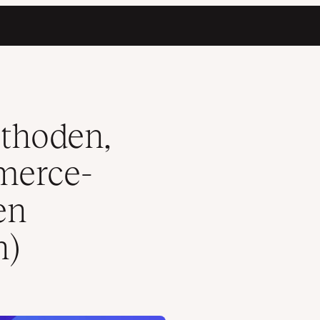
beschleunigen (Ultimativer Leitfaden)
ethoden,
erce-
en
n)