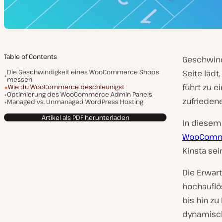
Table of Contents
Geschwind
Die Geschwindigkeit eines WooCommerce Shops
Seite lädt
messen
führt zu 
Wie du WooCommerce beschleunigst
Optimierung des WooCommerce Admin Panels
zufrieden
Managed vs. Unmanaged WordPress Hosting
Artikel als PDF herunterladen
In diesem 
WooComm
Kinsta sei
Die Erwar
hochauflö
bis hin zu
dynamisch