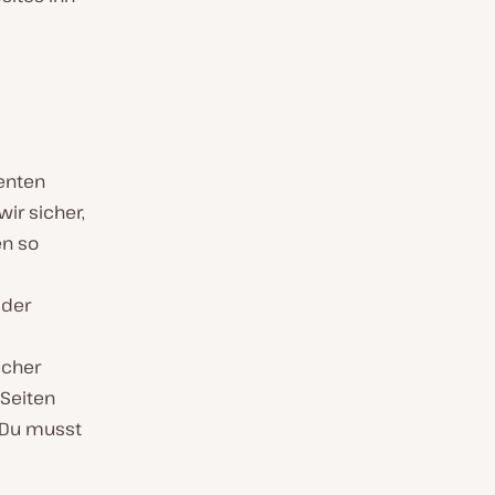
enten
ir sicher,
en so
 der
ucher
-Seiten
 Du musst