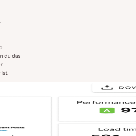
n
e
n du das
er
ist.