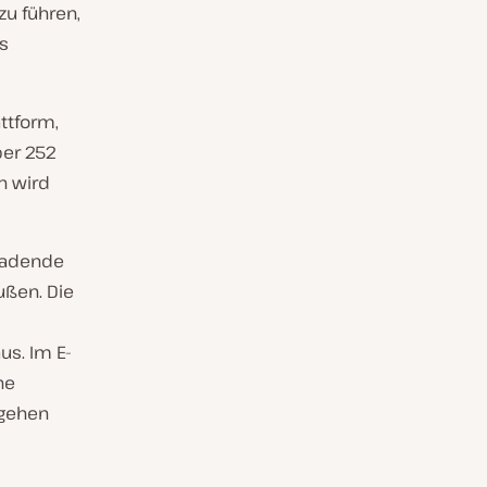
u führen,
s
ttform,
ber 252
n wird
 ladende
ußen. Die
s. Im E-
ne
mgehen