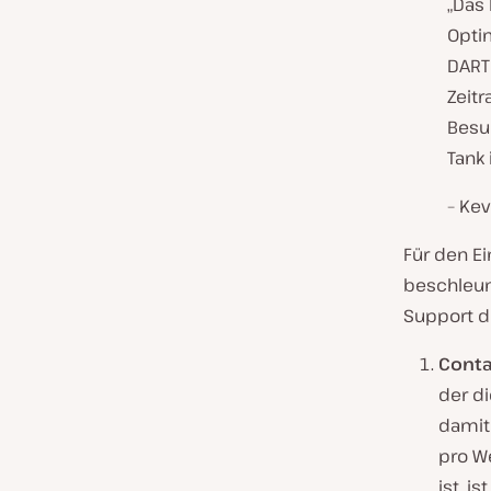
„Das
Opti
DARTD
Zeitr
Besu
Tank 
–
Kev
Für den E
beschleun
Support 
Conta
der d
damit
pro W
ist, i