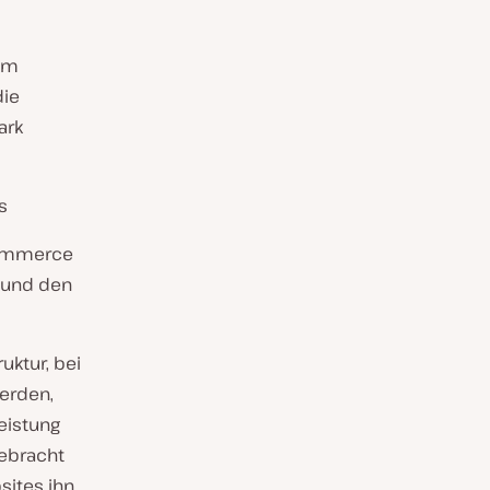
nem
die
ark
s
oCommerce
t und den
ruktur, bei
erden,
eistung
gebracht
bsites ihn