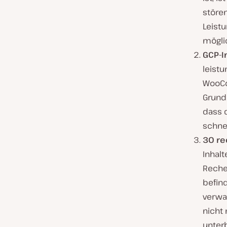
störe
Leist
mögli
GCP-I
leist
WooCo
Grundl
dass 
schnel
30 re
Inhalt
Reche
befin
verwa
nicht
unter