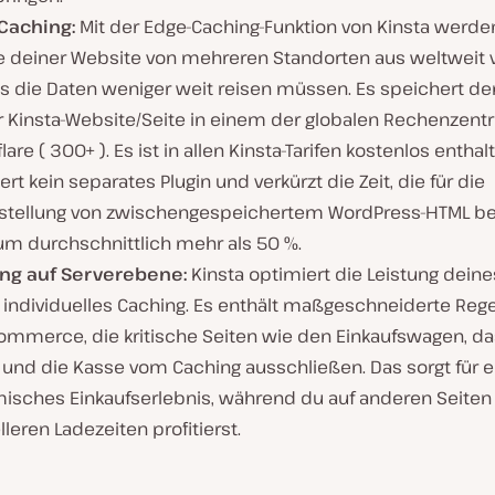
Caching:
Mit der Edge-Caching-Funktion von Kinsta werde
e deiner Website von mehreren Standorten aus weltweit ve
s die Daten weniger weit reisen müssen. Es speichert d
r Kinsta-Website/Seite in einem der globalen Rechenzent
lare ( 300+ ). Es ist in allen Kinsta-Tarifen kostenlos enthal
ert kein separates Plugin und verkürzt die Zeit, die für die
tstellung von zwischengespeichertem WordPress-HTML be
 um durchschnittlich mehr als 50 %.
ng auf Serverebene:
Kinsta optimiert die Leistung dein
 individuelles Caching. Es enthält maßgeschneiderte Rege
mmerce, die kritische Seiten wie den Einkaufswagen, da
 und die Kasse vom Caching ausschließen. Das sorgt für e
isches Einkaufserlebnis, während du auf anderen Seiten
leren Ladezeiten profitierst.