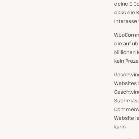
deine E-C
dass die 
Interesse 
WooCommer
die auf üb
Millionen
kein Proz
Geschwind
Websites 
Geschwindi
Suchmasch
Commerce z
Website l
kann.