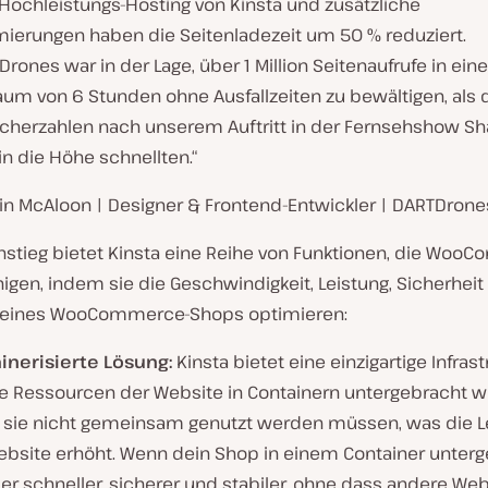
 Hochleistungs-Hosting von Kinsta und zusätzliche
mierungen haben die Seitenladezeit um 50 % reduziert.
rones war in der Lage, über 1 Million Seitenaufrufe in ei
aum von 6 Stunden ohne Ausfallzeiten zu bewältigen, als 
cherzahlen nach unserem Auftritt in der Fernsehshow Sh
in die Höhe schnellten.“
in McAloon | Designer & Frontend-Entwickler | DARTDrone
instieg bietet Kinsta eine Reihe von Funktionen, die Wo
igen, indem sie die Geschwindigkeit, Leistung, Sicherhei
deines WooCommerce-Shops optimieren:
inerisierte Lösung:
Kinsta bietet eine einzigartige Infrast
ie Ressourcen der Website in Containern untergebracht w
 sie nicht gemeinsam genutzt werden müssen, was die L
ebsite erhöht. Wenn dein Shop in einem Container unter
st er schneller, sicherer und stabiler, ohne dass andere We