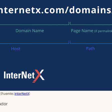
(
Fuente:
InterNetX
)
ador