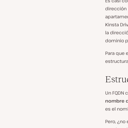
Es casi c
dirección 
apartament
Kinsta Dr
la direcc
dominio p
Para que 
estructur
Estru
Un FQDN c
nombre d
es el nom
Pero, ¿no