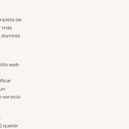
pleta de
er más
de dominio
sitio web
o
ficar
 un
n servicio
s
) querer