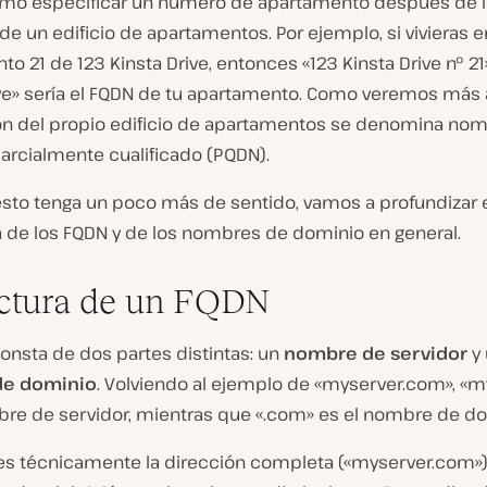
omo especificar un número de apartamento después de l
de un edificio de apartamentos. Por ejemplo, si vivieras e
o 21 de 123 Kinsta Drive, entonces «123 Kinsta Drive nº 21»
ive» sería el FQDN de tu apartamento. Como veremos más 
ión del propio edificio de apartamentos se denomina no
arcialmente cualificado (PQDN).
esto tenga un poco más de sentido, vamos a profundizar e
a de los FQDN y de los nombres de dominio en general.
ctura de un FQDN
onsta de dos partes distintas: un
nombre de servidor
y
e dominio
. Volviendo al ejemplo de «myserver.com», «m
bre de servidor, mientras que «.com» es el nombre de do
 es técnicamente la dirección completa («myserver.com»)