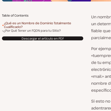
Table of Contents
Un nombre
¿Qué es un Nombre de Dominio Totalmente
un determi
Cualificado?
fiable que
¿Por Qué Tener un FQDN para tu Sitio?
parcialmen
Descargar el artículo en PDF
Por ejemp
«tuempres
de tu emp
electróni
«mail.» a
nombre d
específico
Si esto no
adentrare