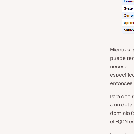
Mientras 
puede ten
necesario 
específico
entonces 
Para deci
a un dete
dominio (
el FQDN es