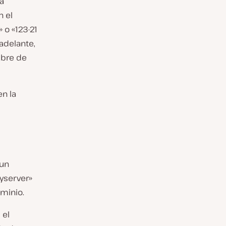
a
n el
 o «123-21
adelante,
mbre de
n la
 un
yserver»
minio.
 el