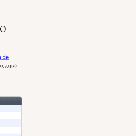
io
 de
ro, ¿qué