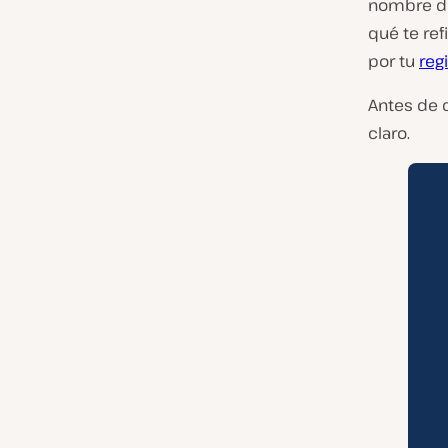
nombre de
qué te ref
por tu
reg
Antes de 
claro.