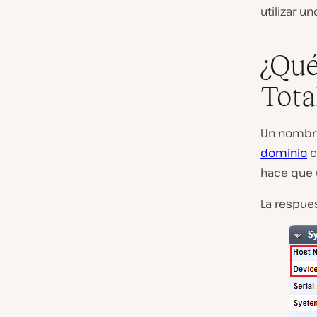
utilizar un
¿Qué
Tota
Un nombre
dominio
c
hace que 
La respue