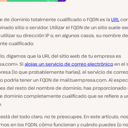
 de dominio totalmente cualificado o FQDN es la
URL
com
nado sitio o servidor. Utilizar el FQDN de un sitio suele s
 utilizar su dirección IP o, en algunos casos, su nombre 
te cualificado.
lo, digamos que la URL del sitio web de tu empresa es
a.com». Si
alojas un servicio de correo electrónico
en el 
resa (lo que probablemente harías), el servicio de corre
co podría tener un FQDN de mail.tuempresa.com. Al especi
ntes del resto del nombre de dominio, has proporcionado
e dominio
completamente
cualificado que se refiere a u
.
 está del todo claro, no te preocupes. En este artículo, no
mos en los FQDN, cómo funcionan y cuándo puedes (o no