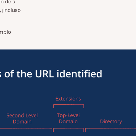
do de a
 ¡incluso
emplo