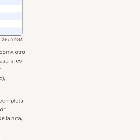
N de un host
com», otro
so, si es
r
o),
 completa
 de
e la ruta,