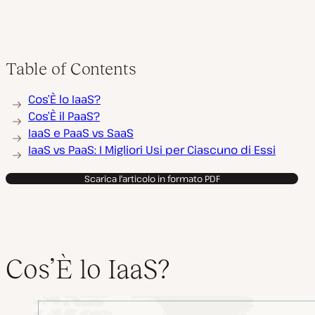
Table of Contents
Cos’È lo IaaS?
Cos’È il PaaS?
IaaS e PaaS vs SaaS
IaaS vs PaaS: I Migliori Usi per Ciascuno di Essi
Scarica l'articolo in formato PDF
Cos’È lo IaaS?