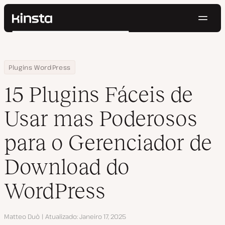
Nave
Kinsta®
Pesquisar
Plataforma
Soluções
Login
Testar gratuitamente
Home
Centro de Recursos
Blog
15 Plugins Fáceis de Usar mas Poderosos para o Gerenciador d
Plugins WordPress
Preços
Recursos
15 Plugins Fáceis de
Contato
Usar mas Poderosos
para o Gerenciador de
Download do
WordPress
Autor
Matteo Duò
Atualizado
Janeiro 17, 2025