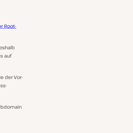
er Root-
Deshalb
s auf
e der Vor-
ss-
 Subdomain