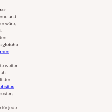
ss-
Theme und
er wäre,
.
ten
 gleiche
namen
ite weiter
ich
lt der
ebsites
hosten,
 für jede