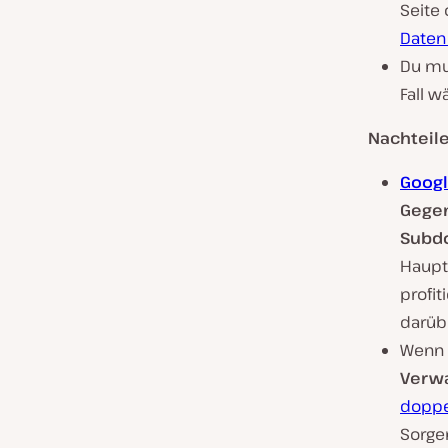
Seite
Daten
Du mu
Fall w
Nachteil
Goog
Gegen
Subd
Haupt
profit
darübe
Wenn d
Verwa
doppel
Sorge