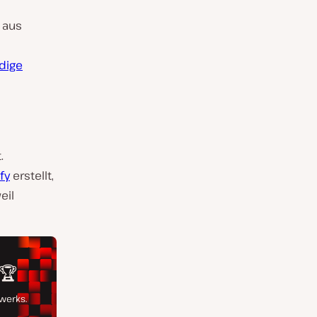
r aus
dige
.
fy
erstellt,
eil