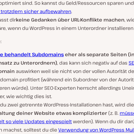
 optimiert sind. So kannst du Geld/Ressourcen sparen un
 trotzdem sicher aufbewahren
.
sst dir
keine Gedanken über URL-Konflikte machen
, wi
äre, wenn du WordPress in einem Unterordner installieren 
e
:
le behandelt Subdomains
eher als separate Seiten (i
satz zu Unterordnern)
, das kann sich negativ auf das
S
omain
auswirken weil sie nicht von der vollen Autorität d
domain profitiert (während ein Subordner von der Autorit
ieren würde).
Unter SEO-Experten herrscht allerdings Unein
r, wie wichtig dies ist.
u zwei getrennte WordPress-Installationen hast, wird die
ltung deiner Website etwas komplizierter
(z. B.
müss
t so viele Updates eingespielt
werden). Wenn du dir dar
n machst, solltest du die
Verwendung von WordPress Mult