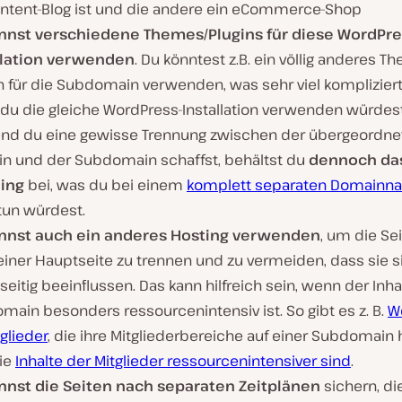
ontent-Blog ist und die andere ein eCommerce-Shop
nnst verschiedene Themes/Plugins für diese WordPre
llation verwenden
. Du könntest z.B. ein völlig anderes 
n für die Subdomain verwenden, was sehr viel kompliziert
du die gleiche WordPress-Installation verwenden würdest
nd du eine gewisse Trennung zwischen der übergeordne
n und der Subdomain schaffst, behältst du
dennoch das
ing
bei, was du bei einem
komplett separaten Domain
tun würdest.
nnst auch ein anderes Hosting verwenden
, um die Se
einer Hauptseite zu trennen und zu vermeiden, dass sie s
eitig beeinflussen. Das kann hilfreich sein, wenn der Inha
ain besonders ressourcenintensiv ist. So gibt es z. B.
W
tglieder
, die ihre Mitgliederbereiche auf einer Subdomain 
die
Inhalte der Mitglieder ressourcenintensiver sind
.
nnst die Seiten nach separaten Zeitplänen
sichern, die