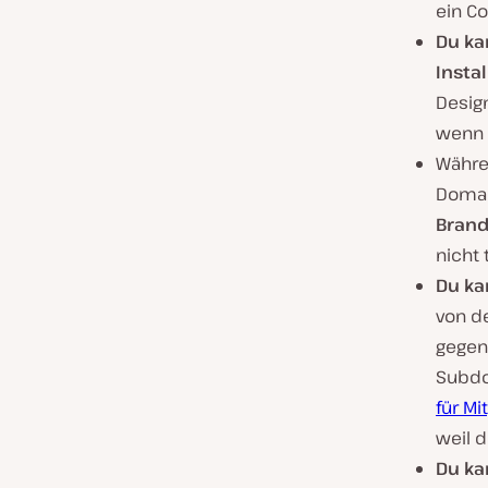
ein C
Du ka
Insta
Desig
wenn 
Währe
Domai
Brand
nicht 
Du ka
von d
gegens
Subdom
für Mi
weil 
Du ka