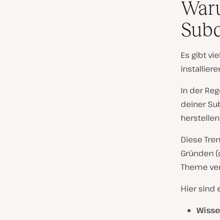
Waru
Subd
Es gibt vi
installier
In der Re
deiner Su
herstellen 
Diese Tre
Gründen (
Theme ver
Hier sind 
Wiss