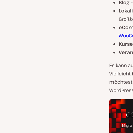
Blog
–
Lokal
Großb
eCom
WooCo
Kurse
Veran
Es kann au
Vielleicht
möchtest 
WordPres