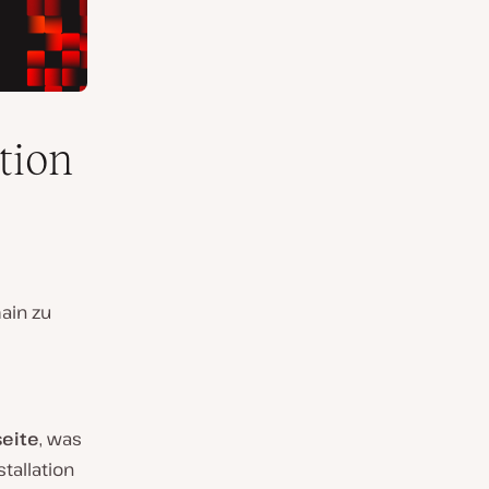
tion
ain zu
seite
, was
tallation