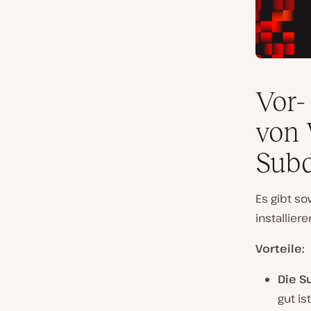
Vor-
von 
Sub
Es gibt so
installier
Vorteile:
Die S
gut is