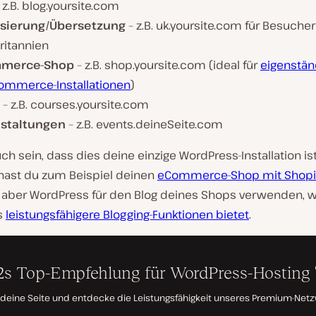
 z.B. blog.yoursite.com
isierung/Übersetzung
– z.B. uk.yoursite.com für Besuche
ritannien
merce-Shop
– z.B. shop.yoursite.com (ideal für
eigenstän
mmerce-Installationen
)
– z.B. courses.yoursite.com
staltungen
– z.B. events.deineSeite.com
ch sein, dass dies deine einzige WordPress-Installation ist
 hast du zum Beispiel deinen
eCommerce-Shop mit Shopi
aber WordPress für den Blog deines Shops verwenden, w
s
leistungsfähigere Blogging-Funktionen bietet
.