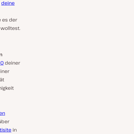
d
deine
e es der
wolltest.
m
EO
deiner
einer
ät
igkeit
en
über
isite
in