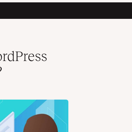
ordPress
?