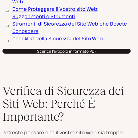
Web
u
Come Proteggere il Vostro sito Web:
c
i
Suggerimenti e Strumenti
v
i
Strumenti di Sicurezza del Sito Web che Dovete
d
Conoscere
e
o
Checklist della Sicurezza del Sito Web
Scarica l'articolo in formato PDF
Verifica di Sicurezza dei
Siti Web: Perché È
Importante?
Potreste pensare che il vostro sito web sia troppo