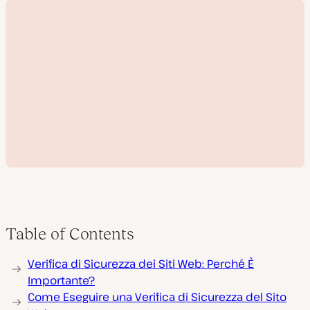
Table of Contents
R
Verifica di Sicurezza dei Siti Web: Perché È
i
p
Importante?
r
Come Eseguire una Verifica di Sicurezza del Sito
o
d