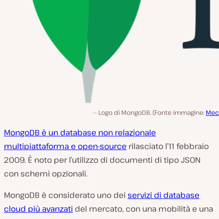
Logo di MongoDB. (Fonte immagine:
Mec
MongoDB è un database non relazionale
multipiattaforma e open-source
rilasciato l’11 febbraio
2009. È noto per l’utilizzo di documenti di tipo JSON
con schemi opzionali.
MongoDB è considerato uno dei
servizi di database
cloud più avanzati
del mercato, con una mobilità e una