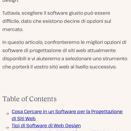
design.
Tuttavia, scegliere il software giusto può essere
difficile, dato che esistono decine di opzioni sul
mercato.
In questo articolo, confronteremo le migliori opzioni di
software di progettazione di siti web attualmente
disponibili e vi aiuteremo a selezionare uno strumento
che porterà il vostro sito web al livello successivo.
Table of Contents
Cosa Cercare in un Software per la Progettazione
di Siti Web
Tipi di Software di Web Design