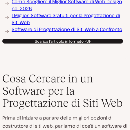
Come Scegliere il Miglior Software di Web Design
nel 2026
I Migliori Software Gratuiti per la Progettazione di
Siti Web
Software di Progettazione di Siti Web a Confronto
Scarica l'articolo in formato PDF
Cosa Cercare in un
Software per la
Progettazione di Siti Web
Prima di iniziare a parlare delle migliori opzioni di
costruttore di siti web, parliamo di cos’è un software di