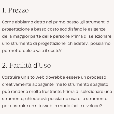
1. Prezzo
Come abbiamo detto nel primo passo, gli strumenti di
progettazione a basso costo soddisfano le esigenze
della maggior parte delle persone. Prima di selezionare
uno strumento di progettazione, chiedetevi: possiamo
permettercelo e vale il costo?
2. Facilità d’Uso
Costruire un sito web dovrebbe essere un processo
creativamente appagante, ma lo strumento sbagliato
può renderlo molto frustrante. Prima di selezionare uno
strumento, chiedetevi: possiamo usare lo strumento
per costruire un sito web in modo facile e veloce?