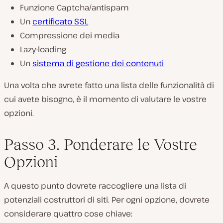
Funzione Captcha/antispam
Un
certificato SSL
Compressione dei media
Lazy-loading
Un
sistema di gestione dei contenuti
Una volta che avrete fatto una lista delle funzionalità di
cui avete bisogno, è il momento di valutare le vostre
opzioni.
Passo 3. Ponderare le Vostre
Opzioni
A questo punto dovrete raccogliere una lista di
potenziali costruttori di siti. Per ogni opzione, dovrete
considerare quattro cose chiave: