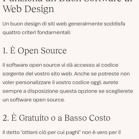
Web Design
Un buon design di siti web generalmente soddisfa
quattro criteri fondamentali:
1. È Open Source
Il software open source vi dà accesso al codice
sorgente del vostro sito web. Anche se potreste non
voler personalizzare il vostro codice oggi, avrete
sempre a disposizione questa opzione se sceglierete
un software open source.
2. È Gratuito o a Basso Costo
Il detto “ottieni ciò per cui paghi” non è vero per il