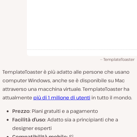
TemplateToaster
TemplateToaster è più adatto alle persone che usano
computer Windows, anche se è disponibile su Mac
attraverso una macchina virtuale. TemplateToaster ha
attualmente
più di 1 milione di utenti
in tutto il mondo.
Prezzo
: Piani gratuiti e a pagamento
Facilità d’uso
: Adatto sia a principianti che a
designer esperti
Compatibilità mobile
: Sì