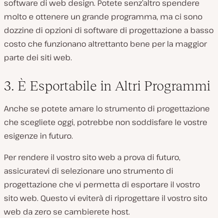
software di web design. Potete senz’altro spendere
molto e ottenere un grande programma, ma ci sono
dozzine di opzioni di software di progettazione a basso
costo che funzionano altrettanto bene per la maggior
parte dei siti web.
3. È Esportabile in Altri Programmi
Anche se potete amare lo strumento di progettazione
che scegliete oggi, potrebbe non soddisfare le vostre
esigenze in futuro.
Per rendere il vostro sito web a prova di futuro,
assicuratevi di selezionare uno strumento di
progettazione che vi permetta di esportare il vostro
sito web. Questo vi eviterà di riprogettare il vostro sito
web da zero se cambierete host.