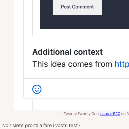
Twenty Twenty-One
Issue #620
su G
Non siete pronti a fare i vostri test?