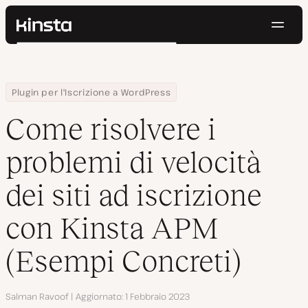
Navig
Kinsta®
Cerca
Piattaforma
Soluzioni
Accedi
Prova gratis
Home
Centro Risorse
Blog
Come risolvere i problemi di velocità dei siti ad iscrizione con 
Plugin per l'Iscrizione a WordPress
Prezzi
Risorse
Come risolvere i
Contatti
problemi di velocità
dei siti ad iscrizione
con Kinsta APM
(Esempi Concreti)
Autore
Salman Ravoof
Aggiornato
1 Febbraio 2023