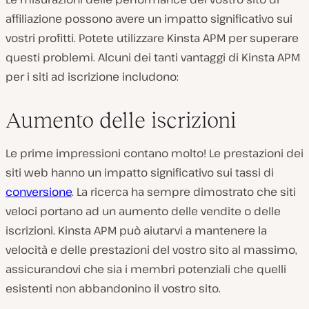
affiliazione possono avere un impatto significativo sui
vostri profitti. Potete utilizzare Kinsta APM per superare
questi problemi. Alcuni dei tanti vantaggi di Kinsta APM
R
per i siti ad iscrizione includono:
i
p
r
o
Aumento delle iscrizioni
d
u
c
i
Le prime impressioni contano molto! Le prestazioni dei
v
siti web hanno un impatto significativo sui tassi di
i
d
conversione
. La ricerca ha sempre dimostrato che siti
e
o
veloci portano ad un aumento delle vendite o delle
iscrizioni. Kinsta APM può aiutarvi a mantenere la
velocità e delle prestazioni del vostro sito al massimo,
assicurandovi che sia i membri potenziali che quelli
esistenti non abbandonino il vostro sito.