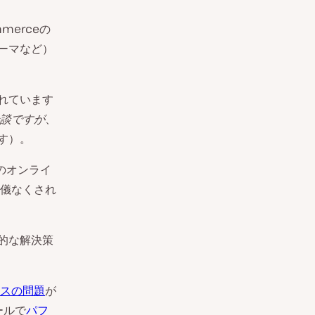
merceの
テーマなど）
われています
談ですが
、
す）。
くのオンライ
儀なくされ
時的な解決策
スの問題
が
ールで
パフ