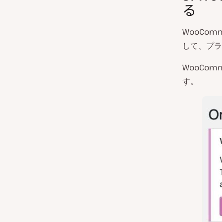
る
WooCo
して、プラ
WooCo
す。