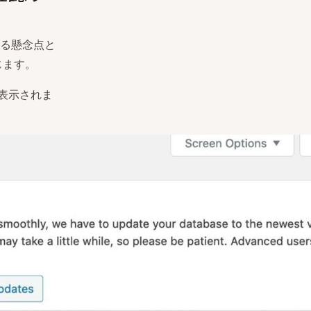
する懸念点と
じます。
が表示されま