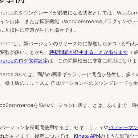
mmerceのダウングレードが必要になる状況としては、WooCom
イン自体、または拡張機能（WooCommerceプラグインや
に互換性の問題が生じた場合です。
mmerceは、新バージョンのリリース毎に徹底したテストが行
変数が多いことから、
時折問題が発生することがあります
（
余
merceのログ取得設定
は、この問題検出に非常に有用になりま
mmerce 3.0では、商品の画像ギャラリーに問題が発生し、多
、修正版のリリースまで旧バージョンへのダウングレードを余
ooCommerceを前のバージョンに戻すことは、あくまで一
バージョンを長期間使用すると、セキュリティや
パフォーマン
れがあります。後者については、
Kinsta APM
のような監視ツ