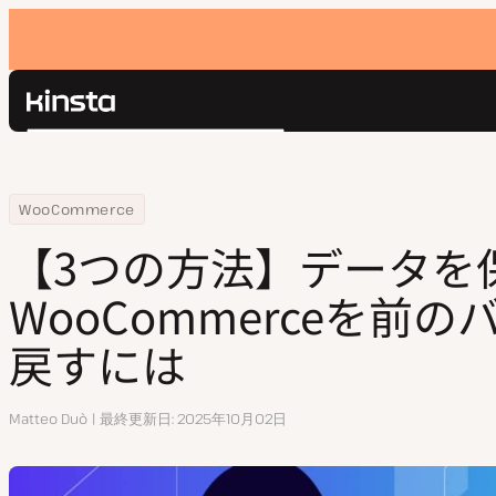
Kinsta®
検
プラットフォーム
索
ソリューション
ログイン
Home
リソースセンター
【3つの方法】データを保持したままWooCommerceを前のバージョ
WooCommerce
価格設定
リソース
【3つの方法】データを
お問い合わせ
WooCommerceを前
戻すには
執
Matteo Duò
最終更新日
2025年10月02日
筆