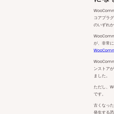
WooCo
コアプラグ
のいずれか
WooCo
が、非常に
WooCom
WooCo
ンストアが
ました。
ただし、W
です。
古くなった
発生する恐