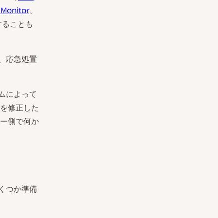
 Monitor
、
することも
間、応急処置
ームによって
を修正した
ー側で何か
いくつか準備