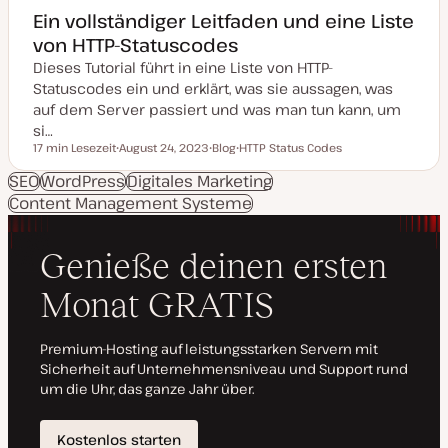
Ein vollständiger Leitfaden und eine Liste
von HTTP-Statuscodes
Dieses Tutorial führt in eine Liste von HTTP-
Statuscodes ein und erklärt, was sie aussagen, was
auf dem Server passiert und was man tun kann, um
si…
17 min Lesezeit
August 24, 2023
Blog
HTTP Status Codes
Lesezeit
D
P
T
a
o
h
SEO
WordPress
Digitales Marketing
t
s
e
Content Management Systeme
u
t
m
m
T
a
a
y
k
p
t
u
a
l
i
s
i
e
r
t