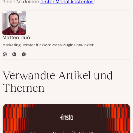
Genieße deinen
erster Monat kostenlos
!
Matteo Duò
Marketing-Berater für WordPress-Plugin-Entwickler.
W
L
T
e
i
w
b
n
i
s
k
t
Verwandte Artikel und
e
e
t
i
d
e
Themen
t
I
r
e
n