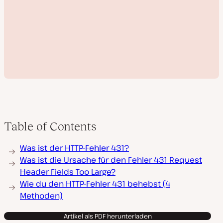
Table of Contents
V
Was ist der HTTP-Fehler 431?
i
d
Was ist die Ursache für den Fehler 431 Request
e
Header Fields Too Large?
o
a
Wie du den HTTP-Fehler 431 behebst (4
b
Methoden)
s
p
i
Artikel als PDF herunterladen
e