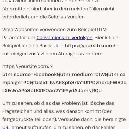
zusätzliche Informationen an den Server zu
übermitteln, sind aber in den meisten Fällen nicht
erforderlich, um die Seite aufzurufen.
Viele Webseiten verwenden zum Beispiel UTM-
Parameter, um
Conversions zu verfolgen
. Hier ist ein
Beispiel für eine Basis-URL –
https://yoursite.com/
–
mit einigen zusätzlichen Abfrageparametern:
https://yoursite.com/
?
utm_source=Facebook&utm_medium=CtW&utm_ca
mpaign=PC&fbclid=IwAR3ph8rkY1UfPOzhbrqPWBGq
LXFsFeAP48otBX1F0Ao2Y1RYydAJqms_RQU
Um zu sehen, ob dies das Problem ist, lösche das
Fragezeichen und alles, was danach kommt (der
fettgedruckte Teil oben). Versuche dann, die bereinigte
URL
erneut aufzurufen, um zu sehen, ob der Fehler