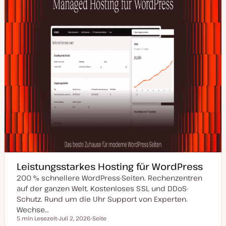
Leistungsstarkes Hosting für WordPress
200 % schnellere WordPress-Seiten. Rechenzentren
auf der ganzen Welt. Kostenloses SSL und DDoS-
Schutz. Rund um die Uhr Support von Experten.
Wechse…
5 min Lesezeit
Juli 2, 2026
Seite
Lesezeit
D
P