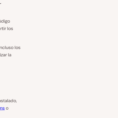
t
ódigo
tir los
 incluso los
zar la
nstalado,
ons
o