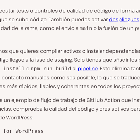
ecutar tests o controles de calidad de código de forma 
que se sube código. También puedes activar
despliegues
vidad de la rama, como el envío a
o la fusión de un pu
main
s que quieres compilar activos o instalar dependencia
igo llegue a la fase de staging. Solo tienes que añadir los
o
al
pipeline
. Esto elimina tan
 install
npm run build
 contacto manuales como sea posible, lo que se traduce
es más rápidos, fiables y coherentes en todos los proyec
s un ejemplo de flujo de trabajo de GitHub Action que ins
ias, comprueba la calidad del código y crea activos par
de WordPress:
 for WordPress
