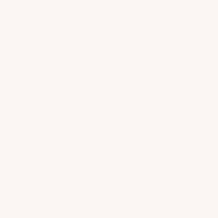
-
        
        
-
-