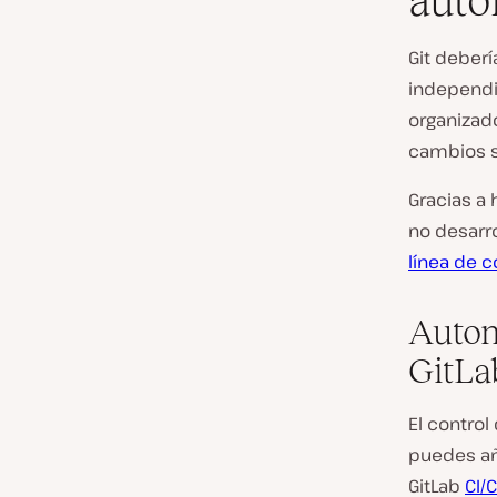
auto
Git deberí
independi
organizado
cambios si
Gracias a
no desarro
línea de
Autom
GitLa
El control
puedes añ
GitLab
CI/