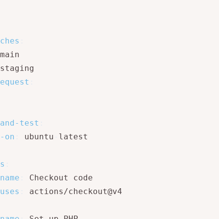
ches
:
main

staging

equest
:
and-test
:
-on
:
 ubuntu
-
latest

s
:
name
:
 Checkout code

uses
:
 actions/checkout@v4

name
:
 Set up PHP
