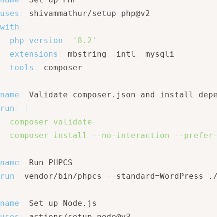
uses
:
 shivammathur/setup
-
php@v2

with
:
php-version
:
'8.2'
extensions
:
 mbstring
,
 intl
,
 mysqli

tools
:
 composer

name
:
 Validate composer.json and install depe
run
:
|
  composer validate

  composer install --no-interaction --prefer
name
:
 Run PHPCS

run
:
 vendor/bin/phpcs 
-
-
standard=WordPress .
name
:
 Set up Node.js

uses
:
 actions/setup
-
node@v3
