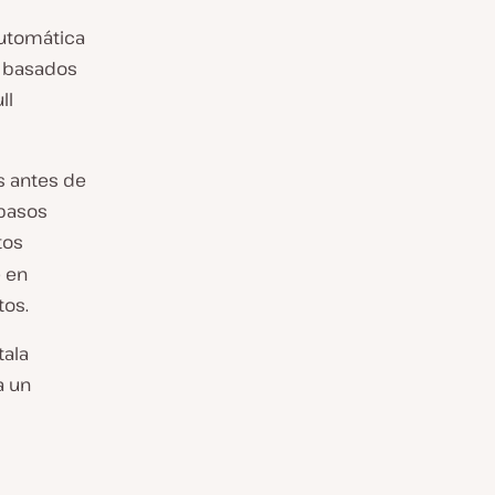
automática
basados
ll
s antes de
 pasos
tos
 en
tos.
tala
a un