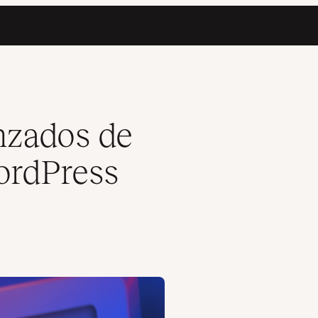
ra agencias
nzados de
ordPress