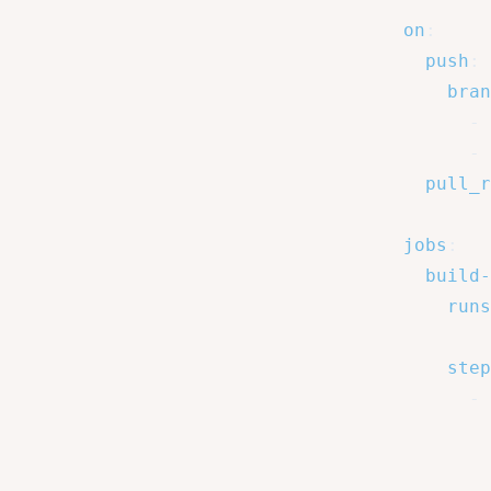
on
:
push
:
bran
-
 
-
 
pull_r
jobs
:
build-
runs
step
-
-