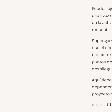
Puedes ej
cada vez 
en la acti
request.
Supongamo
que el cód
composer
puntos de
despliegu
Aquí tiene
dependenc
proyecto 
name
:
 CI