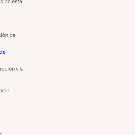
po no está
tión de
 de
ación y la
ción