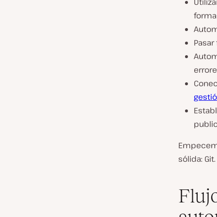
Utiliz
forma
Autom
Pasar 
Autom
errore
Conec
gesti
Establ
publi
Empecemos
sólida: Git.
Fluj