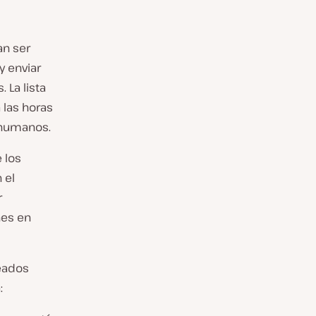
an ser
y enviar
 La lista
 las horas
 humanos.
 los
 el
r
nes en
reados
: