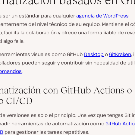
matización basados en Gi
a ser un estándar para cualquier
agencia de WordPress
,
entemente del nivel técnico de su equipo. Mantiene el c
, facilita la colaboración y ofrece una forma fiable de rever
 algo falla.
 herramientas visuales como GitHub
Desktop
o
GitKraken
,
lladores pueden seguir y contribuir sin necesidad de utili
 comandos
.
atización con GitHub Actions o
b CI/CD
 de versiones es solo el principio. Una vez que tengas Git i
adir herramientas de automatización como
GitHub Acti
CD
para gestionar las tareas repetitivas.