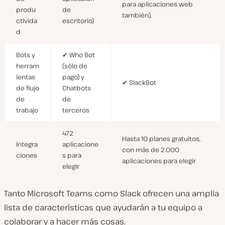
para aplicaciones web
produ
de
también).
ctivida
escritorio)
d
Bots y
✔ Who Bot
herram
(sólo de
ientas
pago) y
✔ SlackBot
de flujo
Chatbots
de
de
trabajo
terceros
472
Hasta 10 planes gratuitos,
Integra
aplicacione
con más de 2.000
ciones
s para
aplicaciones para elegir
elegir
Tanto Microsoft Teams como Slack ofrecen una amplia
lista de características que ayudarán a tu equipo a
colaborar y a hacer más cosas.