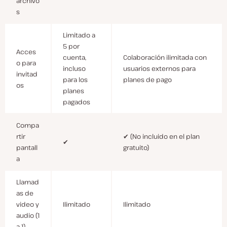
archivo
s
Limitado a
5 por
Acces
cuenta,
Colaboración ilimitada con
o para
incluso
usuarios externos para
invitad
para los
planes de pago
os
planes
pagados
Compa
rtir
✔ (No incluido en el plan
✔
pantall
gratuito)
a
Llamad
as de
video y
Ilimitado
Ilimitado
audio (1
a 1)