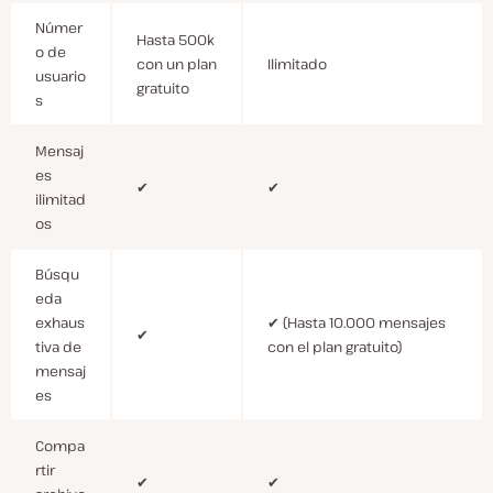
Númer
Hasta 500k
o de
con un plan
Ilimitado
usuario
gratuito
s
Mensaj
es
✔
✔
ilimitad
os
Búsqu
eda
exhaus
✔ (Hasta 10.000 mensajes
✔
tiva de
con el plan gratuito)
mensaj
es
Compa
rtir
✔
✔