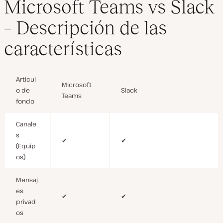
Microsoft Teams vs Slack
– Descripción de las
características
Artícul
Microsoft
o de
Slack
Teams
fondo
Canale
s
✔
✔
(Equip
os)
Mensaj
es
✔
✔
privad
os