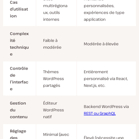
Cas
multirégiona
personnalisées,
d’utilisat
ux, outils
expériences de type
ion
internes
application
Complex
ité
Faible à
Modérée à élevée
techniqu
modérée
e
Contrôle
Thèmes
Entièrement
de
WordPress
personnalisé via React,
l’interfac
partagés
Next.js, etc.
e
Gestion
Éditeur
Backend WordPress via
du
WordPress
REST ou GraphQL
contenu
natif
Réglage
Minimal (avec
des
Élevé (nécessite une