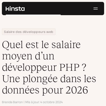
Navig
Kinsta®
Rechercher
Plateforme
Solutions
Connexion
Essayer gratuitement
Home
Centre de ressources
Blog
Quel est le salaire moyen d’un développeur PHP ? Une plongée 
Salaire des développeurs web
Prix
Ressources
Quel est le salaire
Contact
moyen d’un
développeur PHP ?
Une plongée dans les
données pour 2026
Auteur
Brenda Barron
Mis à jour
4 octobre 2024