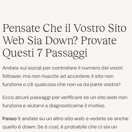
Pensate Che il Vostro Sito
Web Sia Down? Provate
Questi 7 Passaggi
Andate sui social per controllare il numero dei vostri
follower, ma non riuscite ad accedere. Il sito non
funziona o c’è qualcosa che non va da parte vostra?
Ecco alcuni passaggi per verificare se un sito web non
funziona e aiutarvi a diagnosticarne il motivo.
Passo 1:
andate su un altro sito web e vedete se anche
quello è down. Se è così, è probabile che ci sia un