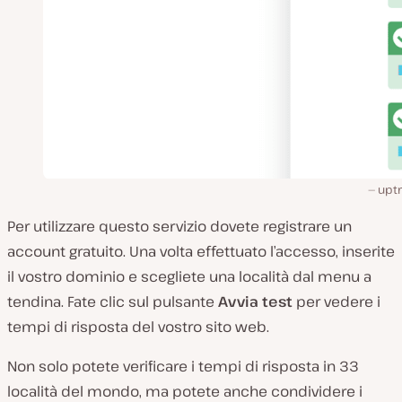
upt
Per utilizzare questo servizio dovete registrare un
account gratuito. Una volta effettuato l’accesso, inserite
il vostro dominio e scegliete una località dal menu a
tendina. Fate clic sul pulsante
Avvia test
per vedere i
tempi di risposta del vostro sito web.
Non solo potete verificare i tempi di risposta in 33
località del mondo, ma potete anche condividere i