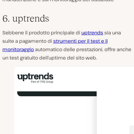
6. uptrends
Sebbene il prodotto principale di
uptrends
sia una
suite a pagamento di
strumenti per il test e il
monitoraggio
automatico delle prestazioni, offre anche
un test gratuito dell’uptime del sito web.