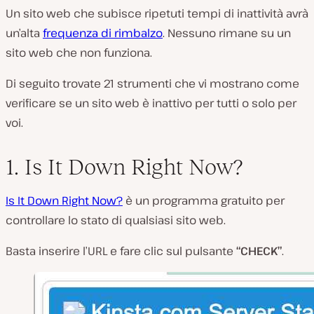
Un sito web che subisce ripetuti tempi di inattività avrà
un’alta
frequenza di rimbalzo
. Nessuno rimane su un
sito web che non funziona.
Di seguito trovate 21 strumenti che vi mostrano come
verificare se un sito web è inattivo per tutti o solo per
voi.
1. Is It Down Right Now?
Is It Down Right Now?
è un programma gratuito per
controllare lo stato di qualsiasi sito web.
Basta inserire l’URL e fare clic sul pulsante
“CHECK”
.