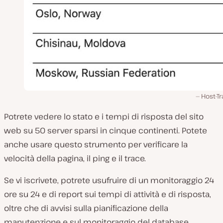
Host-T
Potrete vedere lo stato e i tempi di risposta del sito
web su 50 server sparsi in cinque continenti. Potete
anche usare questo strumento per verificare la
velocità della pagina, il ping e il trace.
Se vi iscrivete, potrete usufruire di un monitoraggio 24
ore su 24 e di report sui tempi di attività e di risposta,
oltre che di avvisi sulla pianificazione della
manutenzione e sul monitoraggio del database.