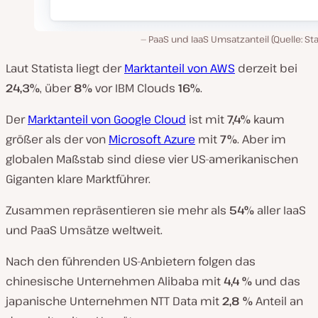
PaaS und IaaS Umsatzanteil (Quelle: Sta
Laut Statista liegt der
Marktanteil von AWS
derzeit bei
24,3%
, über
8%
vor IBM Clouds
16%
.
Der
Marktanteil von Google Cloud
ist mit
7,4%
kaum
größer als der von
Microsoft Azure
mit
7%
. Aber im
globalen Maßstab sind diese vier US-amerikanischen
Giganten klare Marktführer.
Zusammen repräsentieren sie mehr als
54%
aller IaaS
und PaaS Umsätze weltweit.
Nach den führenden US-Anbietern folgen das
chinesische Unternehmen Alibaba mit
4,4 %
und das
japanische Unternehmen NTT Data mit
2,8 %
Anteil an