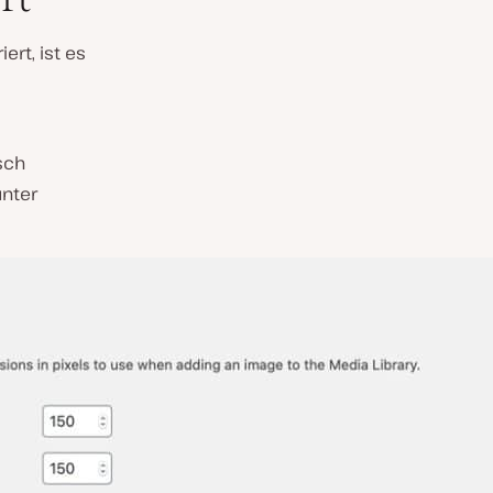
rt, ist es
sch
unter