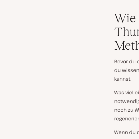
Wie 
Thum
Met
Bevor du e
du wissen
kannst.
Was vielle
notwendig
noch zu W
regenerie
Wenn du d