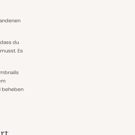
handenen
 dass du
 musst. Es
umbnails
dem
LI beheben
rt