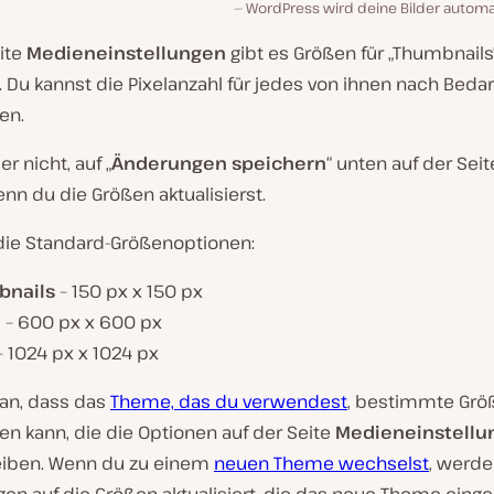
WordPress wird deine Bilder autom
ite
Medieneinstellungen
gibt es Größen für „Thumbnails“,
. Du kannst die Pixelanzahl für jedes von ihnen nach Bedar
ren.
r nicht, auf „
Änderungen speichern
“ unten auf der Seit
enn du die Größen aktualisierst.
 die Standard-Größenoptionen:
bnails
– 150 px x 150 px
l
– 600 px x 600 px
 1024 px x 1024 px
an, dass das
Theme, das du verwendest
, bestimmte Grö
en kann, die die Optionen auf der Seite
Medieneinstellu
iben. Wenn du zu einem
neuen Theme wechselst
, werde