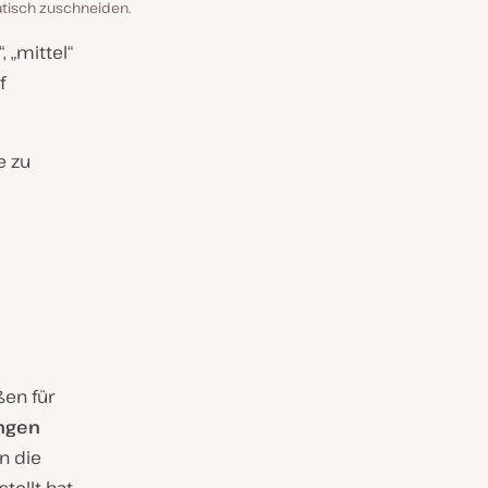
atisch zuschneiden.
 „mittel“
f
e zu
ßen für
ngen
n die