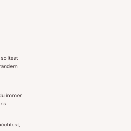
solltest
rändern
 du immer
ins
möchtest,