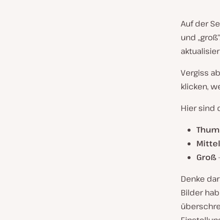
Auf der Se
und „groß“
aktualisie
Vergiss abe
klicken, w
Hier sind
Thum
Mitte
Groß
–
Denke dar
Bilder hab
überschre