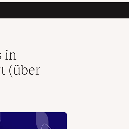
WP-CLI)
 in
t (über