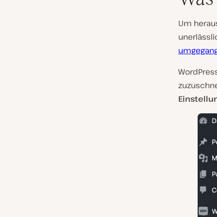
Um heraus
unerlässli
umgegang
WordPress 
zuzuschne
Einstell