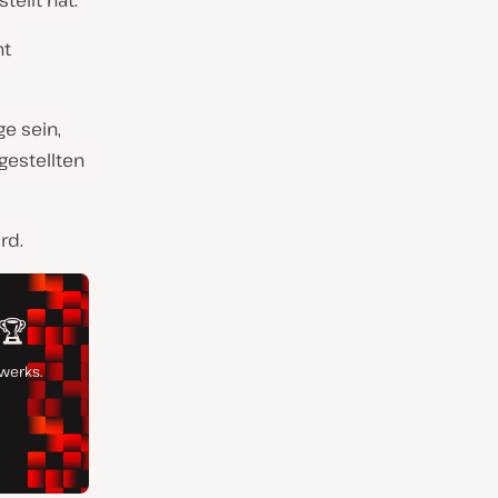
tellt hat.
ht
ge sein,
ngestellten
rd.