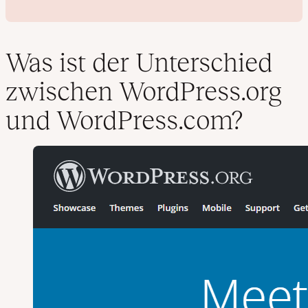
Was ist der Unterschied
zwischen WordPress.org
V
und WordPress.com?
i
d
e
o
a
b
s
p
i
e
l
e
n