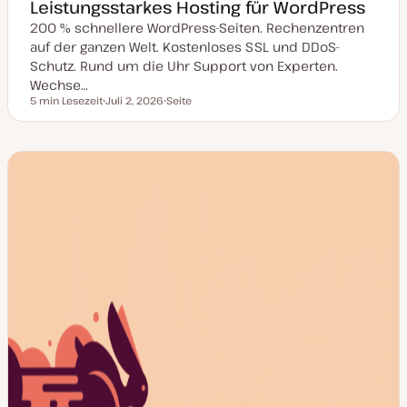
Leistungsstarkes Hosting für WordPress
200 % schnellere WordPress-Seiten. Rechenzentren
auf der ganzen Welt. Kostenloses SSL und DDoS-
Schutz. Rund um die Uhr Support von Experten.
Wechse…
5 min Lesezeit
Juli 2, 2026
Seite
Lesezeit
D
P
a
o
t
s
u
t
m
T
a
y
k
p
t
u
a
l
i
s
i
e
r
t