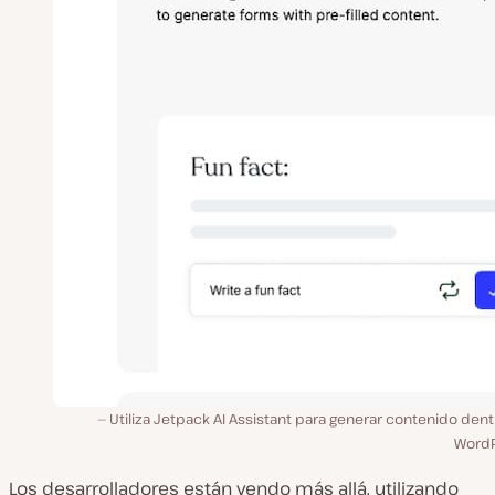
Utiliza Jetpack AI Assistant para generar contenido den
WordP
Los desarrolladores están yendo más allá, utilizando