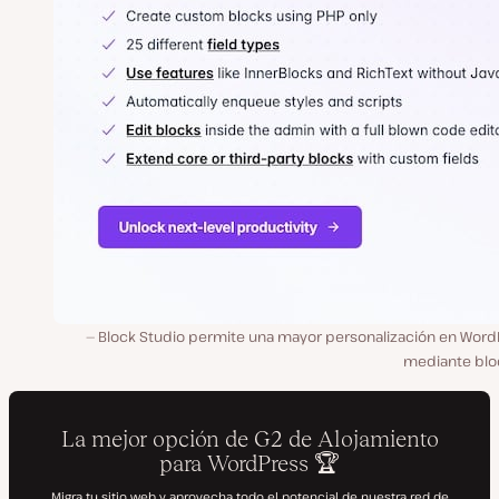
Block Studio permite una mayor personalización en Word
mediante blo