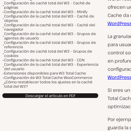
Configuración de caché total del W3 – Caché de
ofrecen un
páginas
Configuración de la caché total del W3 – Minify
Cache da 
Configuración de la caché total del W3 – Caché de
objetos
WordPres
Configuración de la caché total del W3 – Caché del
navegador
Configuración de la caché total del W3 – Grupos de
La granula
agentes de usuario
Configuración de la caché total del W3 – Grupos de
para usua
referencia
Configuración de caché total del W3 – Grupos de
control so
cookies
Configuración de la caché total del W3 – CDN
en profund
Configuración de la caché total del W3 – Experiencia
configur
del usuario
Extensiones disponibles para W3 Total Cache
WordPres
Configuración de W3 Total Cache WooCommerce
¿Cómo restablecer todos los ajustes en la caché
total del W3?
Si eres un
Descargar el artículo en PDF
Total Cac
optimizac
Por ejemp
guarda la 