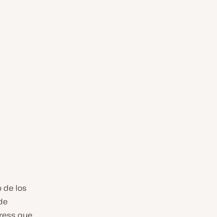
 de los
de
Press que