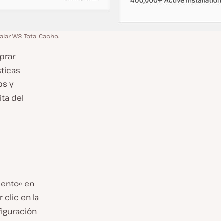
talar W3 Total Cache.
prar
sticas
ps y
ita del
iento» en
 clic en la
iguración