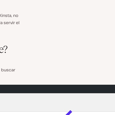
Kinsta, no
 servir el
e?
e buscar