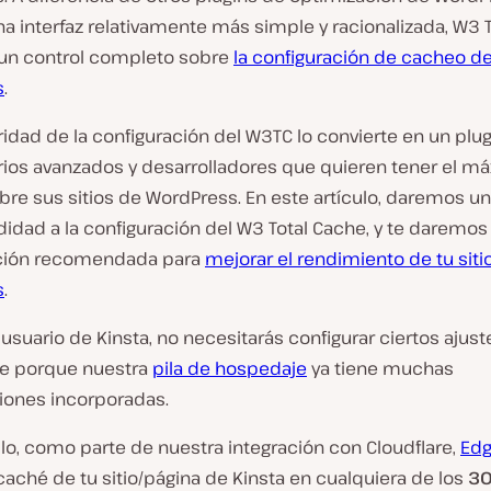
a interfaz relativamente más simple y racionalizada, W3 T
un control completo sobre
la configuración de cacheo de 
s
.
ridad de la configuración del W3TC lo convierte en un plug
rios avanzados y desarrolladores que quieren tener el m
bre sus sitios de WordPress. En este artículo, daremos u
idad a la configuración del W3 Total Cache, y te daremos
ación recomendada para
mejorar el rendimiento de tu siti
s
.
 usuario de Kinsta, no necesitarás configurar ciertos ajus
he porque nuestra
pila de hospedaje
ya tiene muchas
iones incorporadas.
lo, como parte de nuestra integración con Cloudflare,
Edg
caché de tu sitio/página de Kinsta en cualquiera de los
3