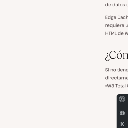
de datos d
Edge Cachi
requiere u
HTML de W
¿Cóm
Si no tien
directame
«W3 Total 