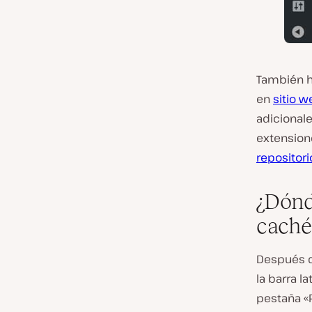
También h
en
sitio w
adicional
extensione
repositor
¿Dónd
caché
Después d
la barra l
pestaña «