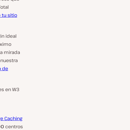
otal
tu sitio
in ideal
áximo
na mirada
 nuestra
o de
tes en W3
e Caching
00
centros