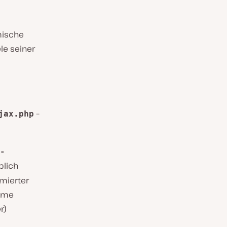
amische
le seiner
–
jax.php
-
blich
imierter
same
r)