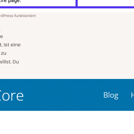
rdPress funktioniert
-
ie
 ist eine
 zu
llst. Du