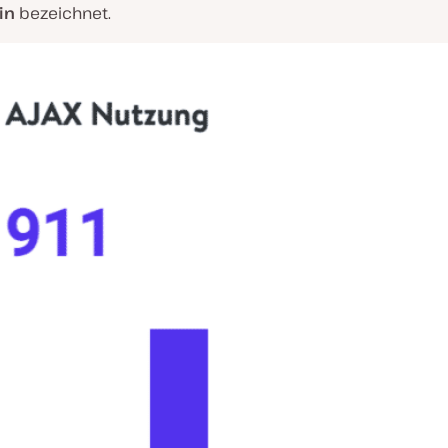
in
bezeichnet.