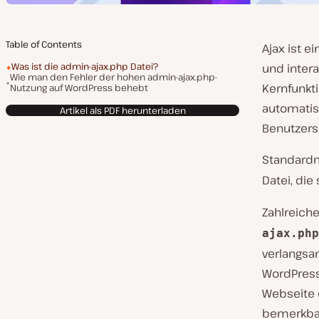
Table of Contents
Ajax ist e
Was ist die admin-ajax.php Datei?
und intera
Wie man den Fehler der hohen admin-ajax.php-
Kernfunkt
Nutzung auf WordPress behebt
automatis
Artikel als PDF herunterladen
Benutzers
Standardmä
Datei, die
Zahlreiche
ajax.php
verlangsam
WordPress
Webseite 
bemerkba