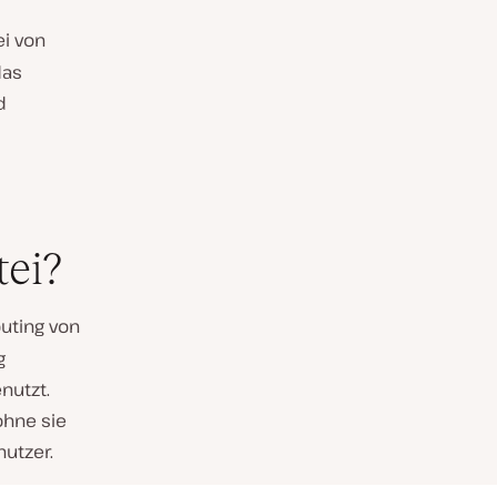
ei von
das
d
tei?
uting von
g
nutzt.
ohne sie
nutzer.