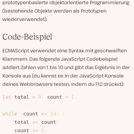
prototypenbasierte objektorientierte Programmierung
(bestehende Objekte werden als Prototypen
wiederverwendet).
Code-Beispiel
ECMAScript verwendet eine Syntax mit geschweiften
Klammern. Das folgende JavaScript-Codebeispiel
addiert Zahlen von 1 bis 10 und gibt das Ergebnis in der
Konsole aus (du kannst es in der JavaScript-Konsole
deines Webbrowsers testen, indem du F12 drückst):
let
 total 
=
0
,
 count 
=
1
;
while
(
count 
<=
10
)
{
    total 
+=
 count
;
    count 
+=
1
;