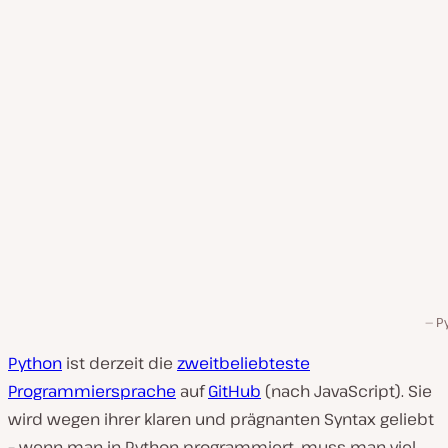
P
Python
ist derzeit die
zweitbeliebteste
Programmiersprache
auf
GitHub
(nach JavaScript). Sie
wird wegen ihrer klaren und prägnanten Syntax geliebt
– wenn man in Python programmiert, muss man viel