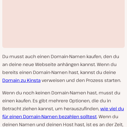
Du musst auch einen Domain-Namen kaufen, den du
an deine neue Webseite anhängen kannst. Wenn du
bereits einen Domain-Namen hast, kannst du deine
Domain zu Kinsta
verweisen und den Prozess starten.
V
i
Wenn du noch keinen Domain-Namen hast, musst du
d
e
einen kaufen. Es gibt mehrere Optionen, die du in
o
a
Betracht ziehen kannst, um herauszufinden,
wie viel du
b
s
für einen Domain-Namen bezahlen solltest
. Wenn du
p
i
deinen Namen und deinen Host hast, ist es an der Zeit,
e