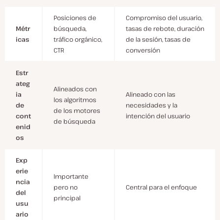
Posiciones de
Compromiso del usuario,
Métr
búsqueda,
tasas de rebote, duración
icas
tráfico orgánico,
de la sesión, tasas de
CTR
conversión
Estr
ateg
Alineados con
ia
Alineado con las
los algoritmos
de
necesidades y la
de los motores
cont
intención del usuario
de búsqueda
enid
os
Exp
erie
Importante
ncia
pero no
Central para el enfoque
del
principal
usu
ario