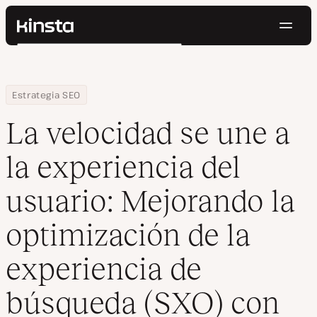
Naveg
Kinsta®
Buscar
Plataforma
Soluciones
Iniciar Sesión
Pruébalo gratis
Home
Centro de Recursos
Blog
La velocidad se une a la experiencia del usuario: Mejorando la 
Estrategia SEO
Precios
Recursos
La velocidad se une a
Contacto
la experiencia del
usuario: Mejorando la
optimización de la
experiencia de
búsqueda (SXO) con