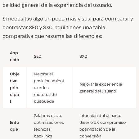
calidad general de la experiencia del usuario.
Si necesitas algo un poco más visual para comparar y
contrastar SEO y SXO, aquí tienes una tabla
comparativa que resume las diferencias:
Asp
SEO
SXO
ecto
Obje
Mejorar el
tivo
posicionamient
Mejorar la experiencia
prin
o en los
general del usuario
cipa
motores de
l
búsqueda
Palabras clave,
Intención del usuario,
Enfo
optimizaciones
diseño UX, compromiso,
que
técnicas,
optimización de la
backlinks
conversión