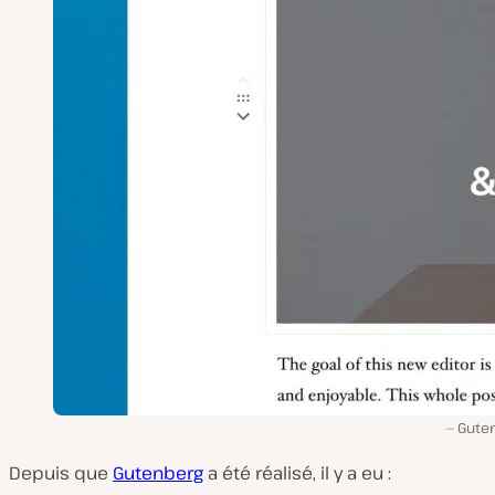
Gute
Depuis que
Gutenberg
a été réalisé, il y a eu :