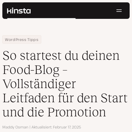
Navig
Kinsta®
Suchen
Plattform
Lösungen
Anmelden
Kostenlos testen
Home
Ressourcen Center
So startest du deinen Food-Blog – Vollständiger Leitfaden für de
WordPress Tipps
Preise
Ressourcen
So startest du deinen
Kontakt
Food-Blog –
Vollständiger
Leitfaden für den Start
und die Promotion
Autor
Maddy Osman
Aktualisiert
Februar 17, 2025