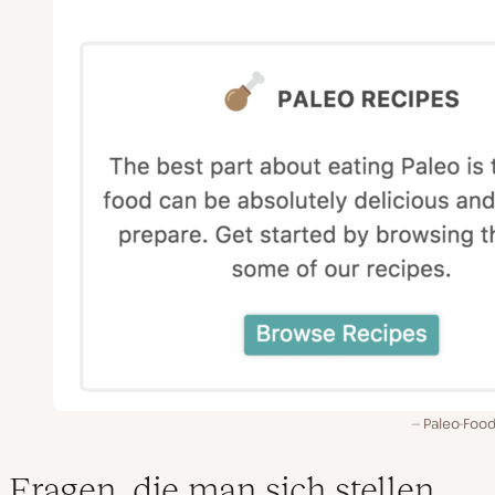
Paleo-Food
Fragen, die man sich stellen