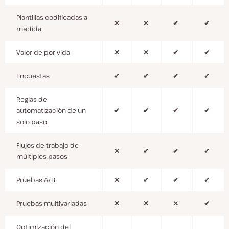
Plantillas codificadas a
✕
✕
✔
✔
medida
Valor de por vida
✕
✕
✔
✔
Encuestas
✔
✔
✔
✔
Reglas de
automatización de un
✔
✔
✔
✔
solo paso
Flujos de trabajo de
✕
✔
✔
✔
múltiples pasos
Pruebas A/B
✕
✔
✔
✔
Pruebas multivariadas
✕
✕
✕
✔
Optimización del