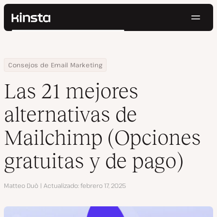
Naveg
Kinsta®
Buscar
Plataforma
Soluciones
Iniciar Sesión
Pruébalo gratis
Home
Centro de Recursos
Blog
Las 21 mejores alternativas de Mailchimp (Opciones gratuitas y 
Consejos de Email Marketing
Precios
Recursos
Las 21 mejores
Contacto
alternativas de
Mailchimp (Opciones
gratuitas y de pago)
Autor
Matteo Duò
Actualizado
febrero 17, 2025