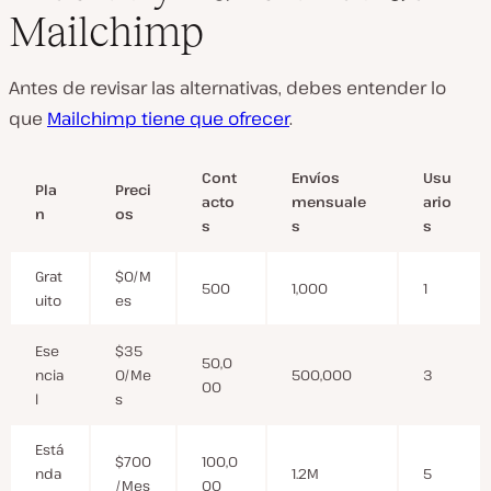
Mailchimp
Antes de revisar las alternativas, debes entender lo
que
Mailchimp tiene que ofrecer
.
Cont
Envíos
Usu
Pla
Preci
acto
mensuale
ario
n
os
s
s
s
Grat
$0/M
500
1,000
1
uito
es
Ese
$35
50,0
ncia
0/Me
500,000
3
00
l
s
Está
$700
100,0
nda
1.2M
5
/Mes
00