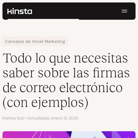
Naveg
Kinsta®
Buscar
Plataforma
Soluciones
Iniciar Sesión
Pruébalo gratis
Home
Centro de Recursos
Blog
Todo lo que necesitas saber sobre las firmas de correo electró
Consejos de Email Marketing
Precios
Recursos
Todo lo que necesitas
Contacto
saber sobre las firmas
de correo electrónico
(con ejemplos)
Autor
Matteo Duò
Actualizado
enero 31, 2025