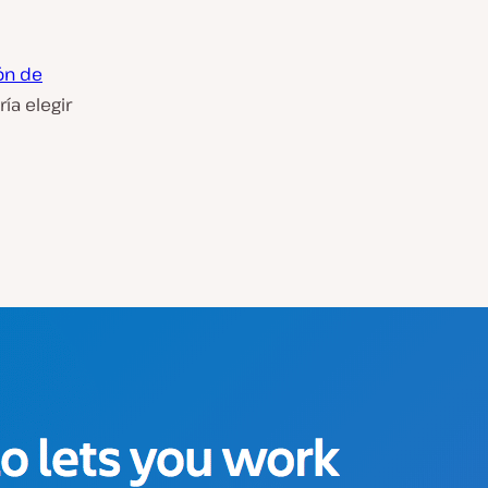
ón de
ía elegir