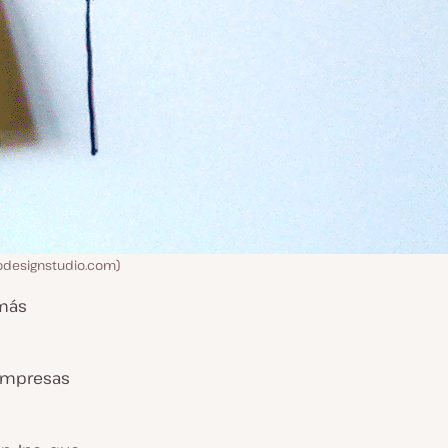
codesignstudio.com)
 más
 empresas