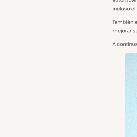
automóvile
incluso el 
También at
mejorar s
A continu