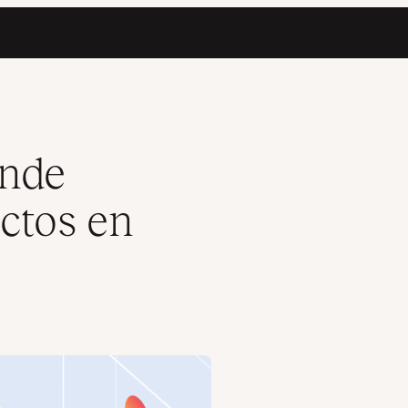
ónde
ctos en