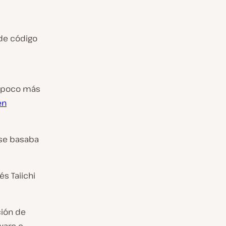
 de código
n poco más
en
 se basaba
és Taiichi
ción de