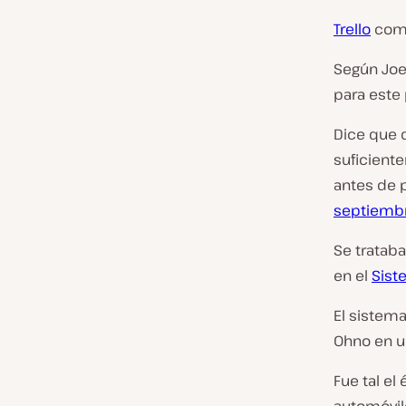
Trello
com
Según Joel
para este
Dice que 
suficiente
antes de p
septiembr
Se tratab
en el
Sist
El sistema
Ohno en un
Fue tal el