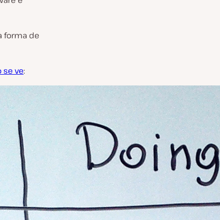
ware e
a forma de
 se ve
: