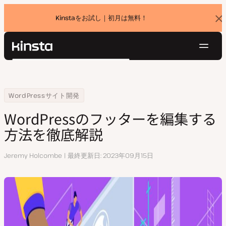
Kinstaをお試し｜初月は無料！
バ
ナ
ー
を
ナ
閉
Kinsta®
検
じ
ビ
プラットフォーム
る
索
ゲ
ソリューション
ログイン
無料でお試し
ー
Home
リソースセンター
WordPressのフッターを編集する方法を徹底解説
WordPressサイト開発
価格設定
リソース
シ
WordPressのフッターを編集する
お問い合わせ
ョ
方法を徹底解説
ン
執
Jeremy Holcombe
最終更新日
2023年09月15日
筆