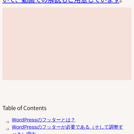
Table of Contents
動
WordPressのフッターとは？
画
WordPressのフッターが必要である（そして調整す
を
再