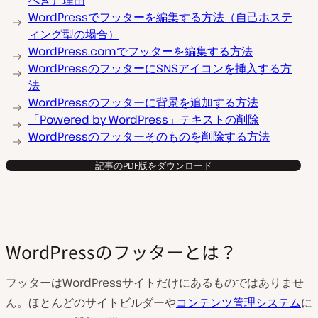
べき）理由
生
WordPressでフッターを編集する方法（自己ホステ
ィング型の場合）
WordPress.comでフッターを編集する方法
WordPressのフッターにSNSアイコンを挿入する方
法
WordPressのフッターに背景を追加する方法
「Powered by WordPress」テキストの削除
WordPressのフッターそのものを削除する方法
記事のPDF版をダウンロード
WordPressのフッターとは？
フッターはWordPressサイトだけにあるものではありませ
ん。ほとんどのサイトビルダーや
コンテンツ管理システム
に