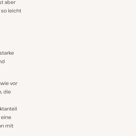
st aber
so leicht
starke
nd
wie vor
, die
ktanteil
 eine
on mit