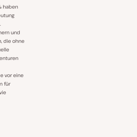
 % haben
eutung
.
nern und
, die ohne
elle
genturen
e vor eine
 für
wie