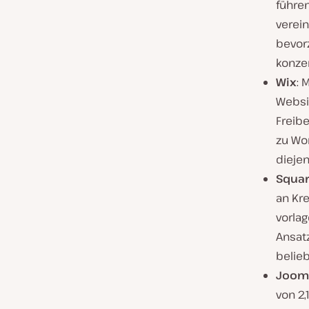
führen
verei
bevor
konzen
Wix
: 
Websi
Freibe
zu Wor
diejen
Squa
an Kre
vorla
Ansatz
belieb
Joom
von 2,