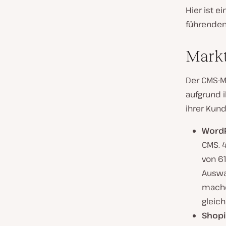
Hier ist e
führenden
Markt
Der CMS-M
aufgrund i
ihrer Kun
Word
CMS. 
von 61
Auswa
mache
gleic
Shopi