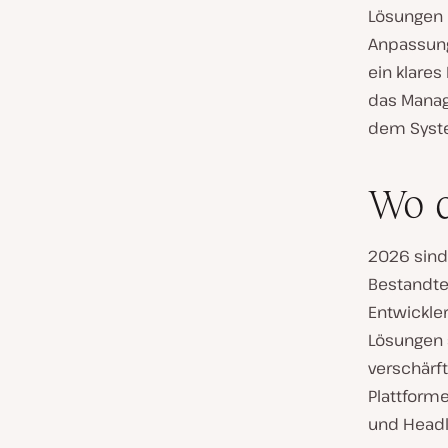
Lösungen 
Anpassung
ein klare
das Manag
dem Syst
Wo d
2026 sind
Bestandte
Entwickle
Lösungen 
verschärf
Plattforme
und Headl