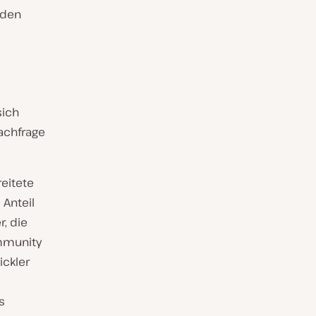
 den
sich
Nachfrage
reitete
 Anteil
, die
ommunity
ickler
s