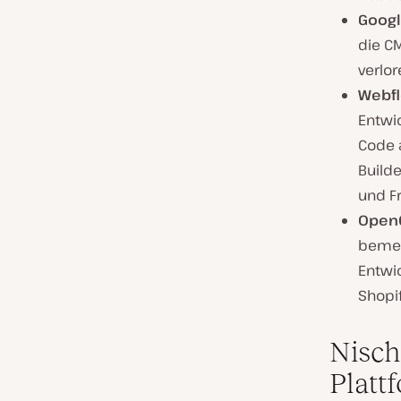
Googl
die C
verlo
Webf
Entwi
Code 
Build
und Fr
Open
bemer
Entwic
Shopi
Nisch
Platt