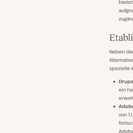
bietet
aufgru
zugäng
Etabl
Neben den
Alternati
spezielle
Drupa
ein Fa
erweit
Adobe
von 1
fortsc
Adobe