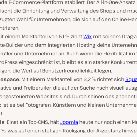
de E-Commerce-Plattform etabliert. Der All-in-One-Ansatz
nfacht die Einrichtung und Verwaltung des Shops und mac
zugten Wahl für Unternehmen, die sich auf den Online-Ha
trieren.
Mit einem Marktanteil von 5,1 % zieht
Wix
mit seinem Drag-a
te-Builder und dem integrierten Hosting kleine Unterneh
rufler und Unternehmer an. Auch wenn die Flexibilität im
dPress eingeschränkt ist, bleibt es ein starker Konkurrent
igen, die Wert auf Benutzerfreundlichkeit legen.
respace
: Mit einem Marktanteil von 3,2 % richtet sich
Squ
ative und Freiberufler, die auf der Suche nach visuell ausg
gengesteuerten Websites sind. Durch seinen designorient
 ist es bei Fotografen, Künstlern und kleinen Unternehme
t.
la
: Einst ein Top-CMS, hält
Joomla
heute nur noch einen Ma
1 %, was auf einen stetigen Rückgang der Akzeptanz hinwei