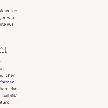
ir wollen
ngen wie
ste aus
ht
r
en,
ndlichen
tformen
ternative
exibilität
utung.