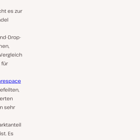
ht es zur
ndel
nd-Drop-
men,
 Vergleich
 für
arespace
efeilten,
ierten
n sehr
rktanteil
st. Es