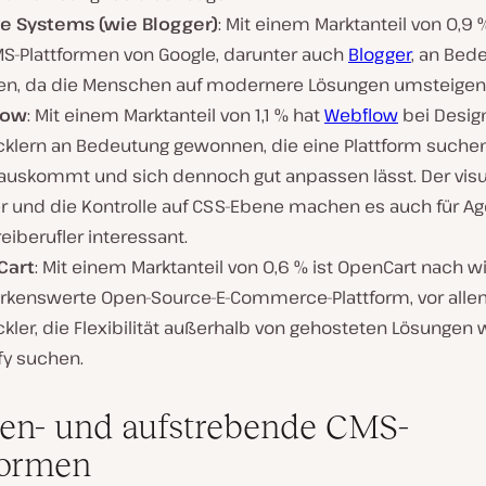
e Systems (wie Blogger)
: Mit einem Marktanteil von 0,9
MS-Plattformen von Google, darunter auch
Blogger
, an Bed
ren, da die Menschen auf modernere Lösungen umsteigen
low
: Mit einem Marktanteil von 1,1 % hat
Webflow
bei Desig
cklern an Bedeutung gewonnen, die eine Plattform suchen
auskommt und sich dennoch gut anpassen lässt. Der visu
er und die Kontrolle auf CSS-Ebene machen es auch für A
eiberufler interessant.
Cart
: Mit einem Marktanteil von 0,6 % ist OpenCart nach wi
kenswerte Open-Source-E-Commerce-Plattform, vor allem
kler, die Flexibilität außerhalb von gehosteten Lösungen 
fy suchen.
en- und aufstrebende CMS-
formen