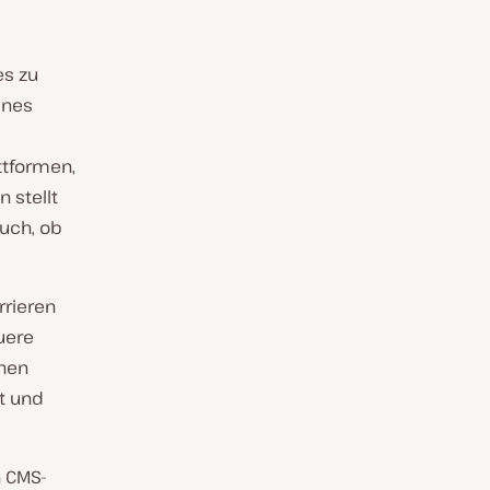
es zu
ines
ttformen,
 stellt
auch, ob
rrieren
uere
chen
it und
n CMS-