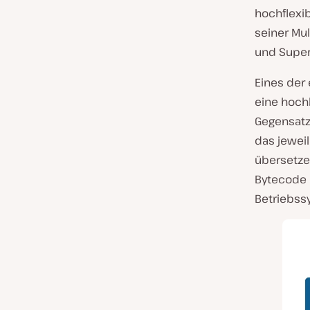
hochflexi
seiner Mul
und Super
Eines der 
eine hoch
Gegensatz
das jewei
übersetze
Bytecode u
Betriebss