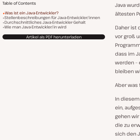
Table of Contents
Java wurde
Was ist ein Java-Entwickler?
ältesten 
Stellenbeschreibungen für Java-Entwickler/innen
Durchschnittliches Java-Entwickler-Gehalt
Wie man Java-Entwickler/in wird
Daher ist
vor groß u
Artikel als PDF herunterladen
Programmi
dass im J
werden – 
bleiben wi
Aber was f
In diesem 
ein, aufg
gehen wir 
die zu er
sich den 