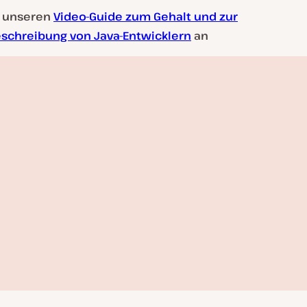
r unseren
Video-Guide zum Gehalt und zur
eschreibung von Java-Entwicklern
an