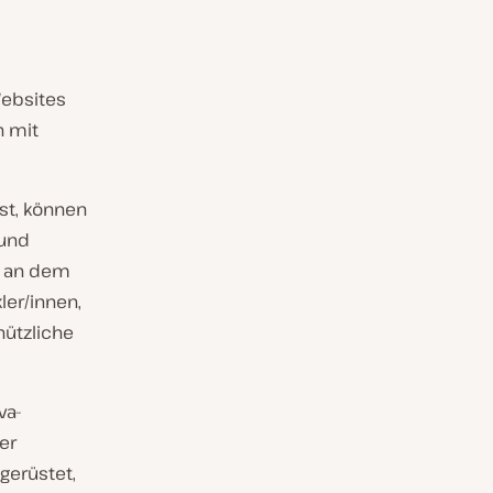
Websites
n mit
st, können
 und
, an dem
ler/innen,
ützliche
va-
er
gerüstet,