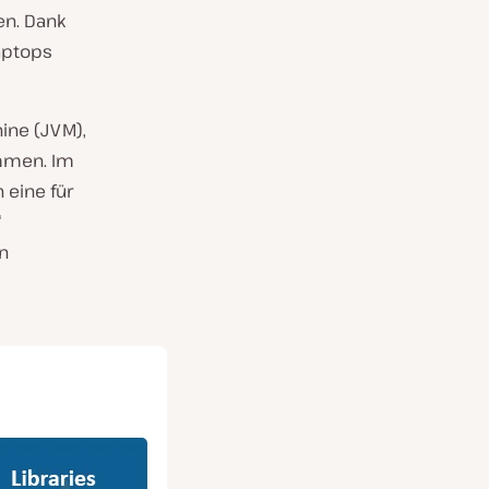
en. Dank
Laptops
hine (JVM),
ammen. Im
 eine für
“
n