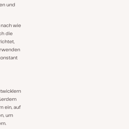
ten und
n nach wie
ch die
ichtet,
verwenden
konstant
ntwicklern
Außerdem
n ein, auf
en, um
rn.