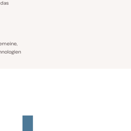
 das
gemeine
,
chnologien