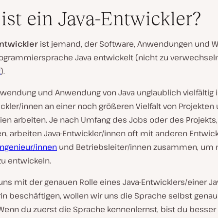
ist ein Java-Entwickler?
Entwickler
ist jemand, der Software, Anwendungen und 
rogrammiersprache Java entwickelt (nicht zu verwechsel
t
).
V
i
rwendung und Anwendung von Java unglaublich vielfältig i
d
e
ckler/innen an einer noch größeren Vielfalt von Projekten
o
ien arbeiten. Je nach Umfang des Jobs oder des Projekts
a
b
en, arbeiten Java-Entwickler/innen oft mit anderen Entwick
s
p
Ingenieur/innen
und Betriebsleiter/innen zusammen, um n
i
zu entwickeln.
e
l
e
uns mit der genauen Rolle eines Java-Entwicklers/einer Ja
n
in beschäftigen, wollen wir uns die Sprache selbst genau
Wenn du zuerst die Sprache kennenlernst, bist du besser 