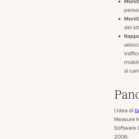
Monit
person
Monit
dei si
Rappo
veloci
traffi
mobil
si car
Pano
L’idea di
G
Measure M
Software C
2006.