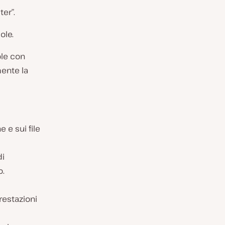
er”.
ole.
ole con
ente la
e e sui file
di
o.
restazioni