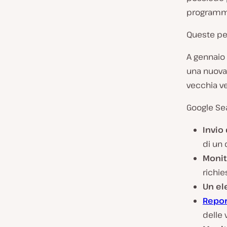
programma
Queste pe
A gennaio 
una nuova
vecchia ve
Google Sea
Invio
di un 
Monit
richie
Un ele
Repor
delle 