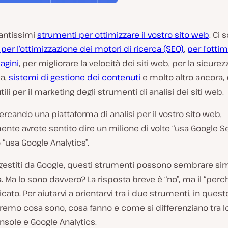
tantissimi
strumenti per ottimizzare il vostro sito web
. Ci 
per l’ottimizzazione dei motori di ricerca (SEO)
,
per l’otti
agini
, per migliorare la velocità dei siti web, per la sicurez
ca,
sistemi di gestione dei contenuti
e molto altro ancora,
ili per il marketing degli strumenti di analisi dei siti web.
ercando una piattaforma di analisi per il vostro sito web,
nte avrete sentito dire un milione di volte “usa Google S
 “usa Google Analytics”.
estiti da Google, questi strumenti possono sembrare simi
 Ma lo sono davvero? La risposta breve è “no”, ma il “perc
cato. Per aiutarvi a orientarvi tra i due strumenti, in quest
remo cosa sono, cosa fanno e come si differenziano tra l
sole e Google Analytics.