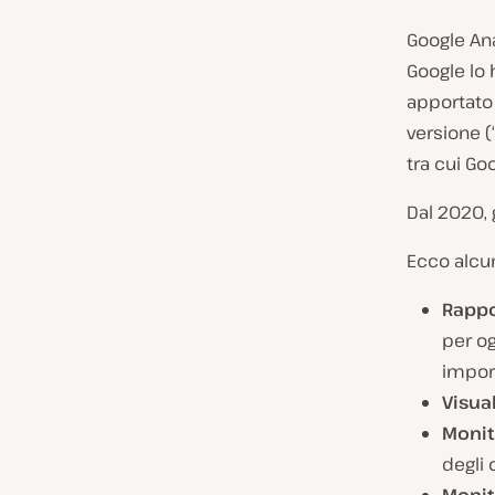
Google Ana
Google lo 
apportato 
versione (“
tra cui Go
Dal 2020, 
Ecco alcun
Rappo
per o
import
Visual
Monit
degli 