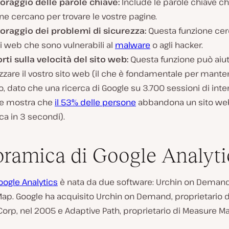
oraggio delle parole chiave:
Include le parole chiave ch
e cercano per trovare le vostre pagine.
oraggio dei problemi di sicurezza:
Questa funzione cerca
ti web che sono vulnerabili al
malware
o agli hacker.
rti sulla velocità del sito web:
Questa funzione può aiut
zzare il vostro sito web (il che è fondamentale per manten
co, dato che una ricerca di Google su 3.700 sessioni di inte
e mostra che
il 53% delle persone
abbandona un sito we
ica in 3 secondi).
ramica di Google Analyti
oogle Analytics
è nata da due software: Urchin on Deman
ap. Google ha acquisito Urchin on Demand, proprietario d
orp, nel 2005 e Adaptive Path, proprietario di Measure Ma