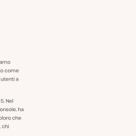
ciamo
uto come
 utenti a
5. Nel
onsole, ha
coloro che
 chi