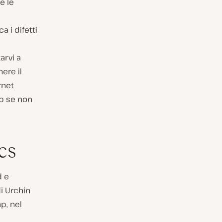
e le
 i difetti
arvi a
ere il
rnet
b se non
cs
d e
i Urchin
p, nel