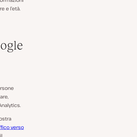
formazioni
e e l’età.
ogle
ersone
are,
nalytics.
ostra
ffico verso
il