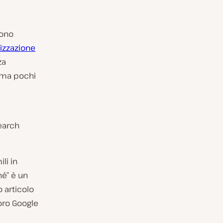
sono
mizzazione
za
 ma pochi
earch
li in
hé” è un
o articolo
oro Google