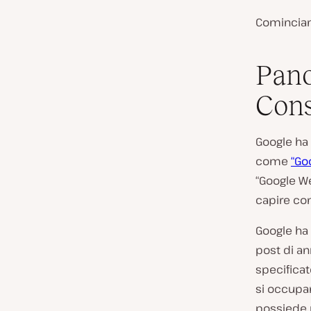
Comincia
Pano
Cons
Google ha
come
“Go
“Google We
capire com
Google ha 
post di an
specificat
si occupan
possiede 