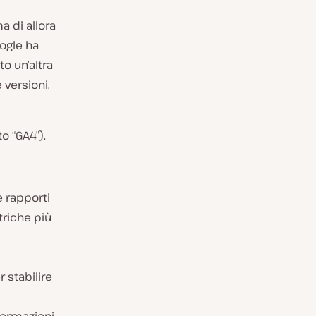
a di allora
oogle ha
o un’altra
 versioni,
o “GA4”).
e rapporti
triche più
 stabilire