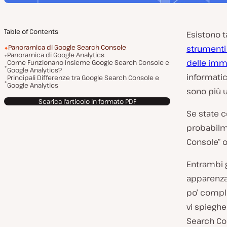
Table of Contents
Esistono 
Panoramica di Google Search Console
strumenti 
Panoramica di Google Analytics
delle imm
Come Funzionano Insieme Google Search Console e
Google Analytics?
informati
Principali Differenze tra Google Search Console e
Google Analytics
sono più ut
Scarica l'articolo in formato PDF
Se state c
probabilme
Console” o
Entrambi g
apparenza.
po’ compli
vi spieghe
Search Con