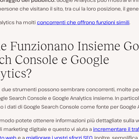
oraggio del pubblico:
Google Analytics può mostrarvi in
persone che visitano il sito, tra cui la loro posizione, il gener
lytics ha molti
concorrenti che offrono funzioni simili
.
e Funzionano Insieme Go
ch Console e Google
ytics?
i due strumenti possono sembrare concorrenti, molte p
le Search Console e Google Analytics insieme. In particol
 i dati di Google Search Console come fonte per Google A
modo potete ottenere informazioni più dettagliate sulla v
di marketing digitale e questo vi aiuta a
incrementare il tra
sito web
e a
migliorare i vostri sforzi SEO
. Inoltre, semplifica 