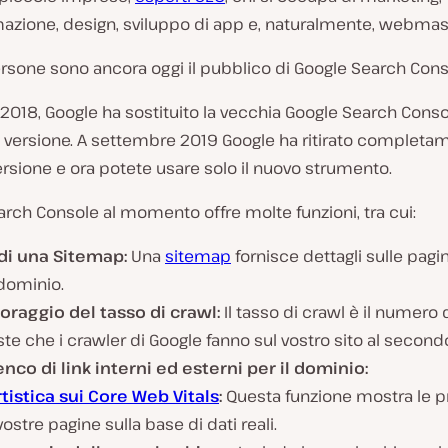
zione, design, sviluppo di app e, naturalmente, webmast
rsone sono ancora oggi il pubblico di Google Search Cons
2018, Google ha sostituito la vecchia Google Search Cons
 versione. A settembre 2019 Google ha ritirato completam
rsione e ora potete usare solo il nuovo strumento.
rch Console al momento offre molte funzioni, tra cui:
 di una Sitemap:
Una
sitemap
fornisce dettagli sulle pagin
dominio.
oraggio del tasso di crawl:
Il tasso di crawl è il numero 
ste che i crawler di Google fanno sul vostro sito al second
nco di link interni ed esterni per il dominio:
tistica sui Core Web Vitals
:
Questa funzione mostra le p
vostre pagine sulla base di dati reali.