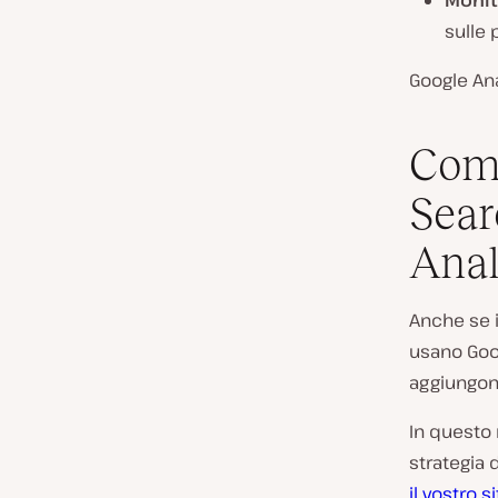
Monit
sulle 
Google Ana
Com
Sear
Anal
Anche se 
usano Goog
aggiungono
In questo 
strategia 
il vostro 