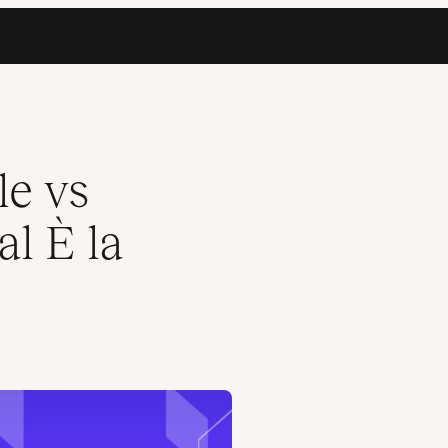
le vs
l È la