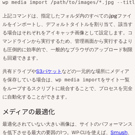
wp media import /path/to/images/*.jpg --titl
上記コマンドは、指定したフォルダ内のすべての
.jpg
ファイ
ルをインポートし、デフォルトタイトルを割り当て、該当す
る場合はそれぞれをアイキャッチ画像として設定します。コ
マンドラインから実行するため、管理画面から実行するより
も圧倒的に効率的で、一般的なブラウザのアップロード制限
も回避できます。
共有ドライブや
S3バケット
などの一元的な場所にメディア
を保存している場合は、
をサイト一覧
wp media import
をループするスクリプトに統合することで、プロセスを完全
に自動化することができます。
メディアの最適化
最適化されていない大きい画像は、サイトのパフォーマンス
を低下させる最大の要因の1つ。WP-CLIを使えば、
Smush
、