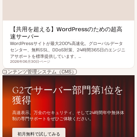
【共用を超える】WordPressのための超高
速サーバー
WordPressサイトが最大200%高速化。グローバルデータ
センター、無料SSL、DDoS対策、24時間365日のエンジニ
アサポートを標準提供しています。…
2026年06月30日
ページ
更新日
投
稿
コンテンツ管理システム（CMS）
タ
イ
プ