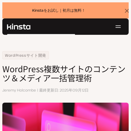
Kinstaをお試し｜初月は無料！
バ
ナ
ー
を
ナ
閉
Kinsta®
検
じ
ビ
プラットフォーム
る
索
ゲ
ソリューション
ログイン
無料でお試し
ー
Home
リソースセンター
WordPress複数サイトのコンテンツ＆メディア一括管理術
WordPressサイト開発
価格設定
リソース
シ
WordPress複数サイトのコンテン
お問い合わせ
ョ
ツ＆メディア一括管理術
ン
執
Jeremy Holcombe
最終更新日
2025年09月12日
筆