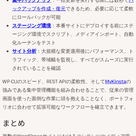
集中バックアップ
：一括更新を実行する際には数秒で
バ
ックアップを作成・復元
できるため、必要に応じて柔軟
にロールバックが可能
ステージング環境
：本番サイトにデプロイする前にステ
ージング環境でスクリプト、メディアインポート、自動
化ルーチンをテスト
サイト分析
：大規模な変更適用後にパフォーマンス、ト
ラフィック、帯域幅を監視し、すべてがスムーズに実行
されていることを確認
WP-CLIのスピード、REST APIの柔軟性、そして
MyKinsta
の
強みである集中管理機能を組み合わせることで、従来の管理
画面を使った面倒な作業に頭を抱えることなく、ポートフォ
リオに合わせて拡張可能なワークフローを確立できます。
まとめ
複数のWordPressサイトにおけるコンテンツやメディア管