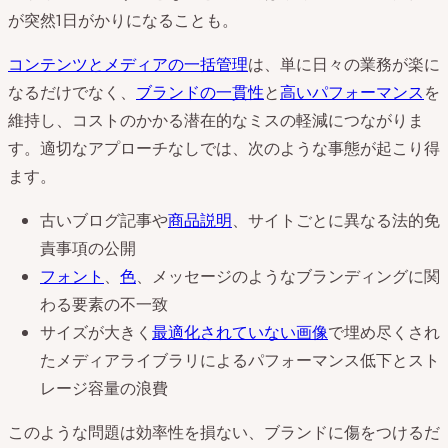
が突然1日がかりになることも。
コンテンツとメディアの一括管理
は、単に日々の業務が楽に
なるだけでなく、
ブランドの一貫性
と
高いパフォーマンス
を
維持し、コストのかかる潜在的なミスの軽減につながりま
す。適切なアプローチなしでは、次のような事態が起こり得
ます。
古いブログ記事や
商品説明
、サイトごとに異なる法的免
責事項の公開
フォント
、
色
、メッセージのようなブランディングに関
わる要素の不一致
サイズが大きく
最適化されていない画像
で埋め尽くされ
たメディアライブラリによるパフォーマンス低下とスト
レージ容量の浪費
このような問題は効率性を損ない、ブランドに傷をつけるだ