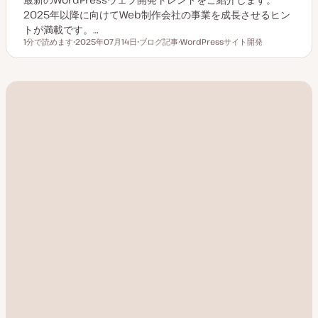
2025年以降に向けてWeb制作会社の事業を成長させるヒン
トが満載です。…
1分で読めます
2025年07月14日
ブログ記事
WordPressサイト開発
読むのにかかる時間
更
投
ト
新
稿
ピ
日
タ
ッ
イ
ク
プ