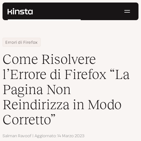
Navig
Kinsta®
Cerca
Piattaforma
Soluzioni
Accedi
Prova gratis
Home
Centro Risorse
Blog
Come Risolvere l’Errore di Firefox “La Pagina Non Reindirizza in M
Errori di Firefox
Prezzi
Risorse
Come Risolvere
Contatti
l’Errore di Firefox “La
Pagina Non
Reindirizza in Modo
Corretto”
Autore
Salman Ravoof
Aggiornato
14 Marzo 2023