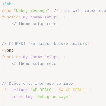
<?php
echo
"Debug message"
;
// This will cause coo
function
my_theme_setup
(
)
{
// Theme setup code
}
// CORRECT (No output before headers)
<
?
function
my_theme_setup
(
)
{
// Theme setup code
}
// Debug only when appropriate
if
(
defined
(
'WP_DEBUG'
)
&&
WP_DEBUG
)
{
error_log
(
'Debug message'
)
;
}