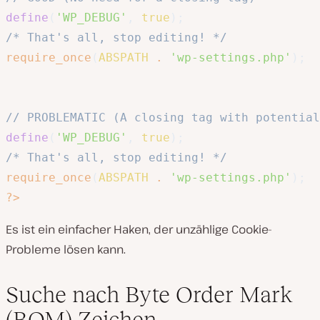
define
(
'WP_DEBUG'
,
true
)
;
/* That's all, stop editing! */
require_once
(
ABSPATH
.
'wp-settings.php'
)
;
// PROBLEMATIC (A closing tag with potential
define
(
'WP_DEBUG'
,
true
)
;
/* That's all, stop editing! */
require_once
(
ABSPATH
.
'wp-settings.php'
)
;
?
>
Es ist ein einfacher Haken, der unzählige Cookie-
Probleme lösen kann.
Suche nach Byte Order Mark
(BOM) Zeichen