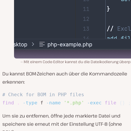
Mit einem Code-Editor kannst du die Dateikodierung überp
Du kannst BOM-Zeichen auch über die Kommandozeile
erkennen:
# Check for BOM in PHP files
find
.
-type
 f 
-name
'*.php'
-exec
file
{
}
;
Um sie zu entfernen, öffne jede markierte Datei und
speichere sie erneut mit der Einstellung UTF-8 (ohne