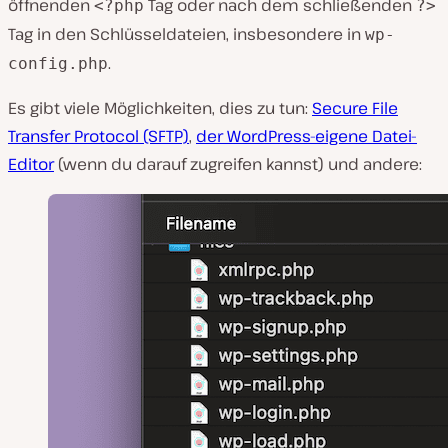
öffnenden
Tag oder nach dem schließenden
<?php
?>
Tag in den Schlüsseldateien, insbesondere in
wp-
.
config.php
Es gibt viele Möglichkeiten, dies zu tun:
Secure File
Transfer Protocol (SFTP)
,
der WordPress-eigene Datei-
Editor
(wenn du darauf zugreifen kannst) und andere: